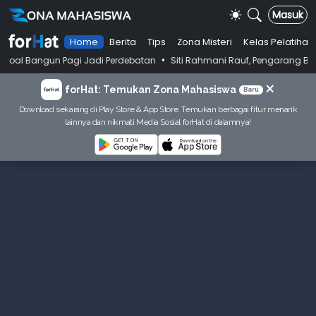
Masuk
Home
Berita
Tips
Zona Misteri
Kelas Pelatihan
•
tan
Siti Rahmani Rauf, Pengarang Buku Bahasa Indonesia SD Tahun 80-a
×
forHat: Temukan Zona Mahasiswa
Baru
Download sekarang di Play Store & App Store. Temukan berbagai fitur menarik
lainnya dan nikmati Media Sosial forHat di dalamnya!