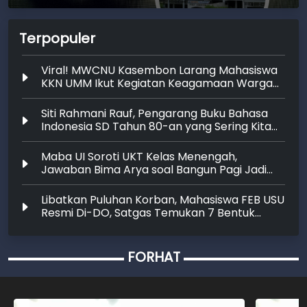
Terpopuler
Viral! MWCNU Kasembon Larang Mahasiswa
KKN UMM Ikut Kegiatan Keagamaan Warga
NU
Siti Rahmani Rauf, Pengarang Buku Bahasa
Indonesia SD Tahun 80-an yang Sering Kita
Dengar dengan Ini Budi, Ini Bapak Budi, Ini Adik
Budi
Maba UI Soroti UKT Kelas Menengah,
Jawaban Bima Arya soal Bangun Pagi Jadi
Perdebatan
Libatkan Puluhan Korban, Mahasiswa FEB USU
Resmi Di-DO, Satgas Temukan 7 Bentuk
Kekerasan Seksual
FORHAT