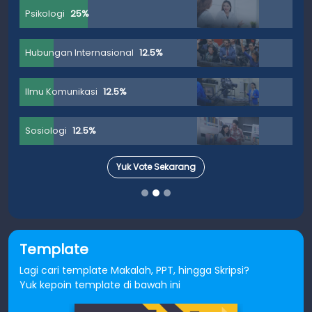
Tata Boga
33.33%
Bahasa Dan Sastra
16.67%
Ilmu Perpustakaan
16.67%
Agribisnis
0%
Yuk Vote Sekarang
Template
Lagi cari template Makalah, PPT, hingga Skripsi?
Yuk kepoin template di bawah ini