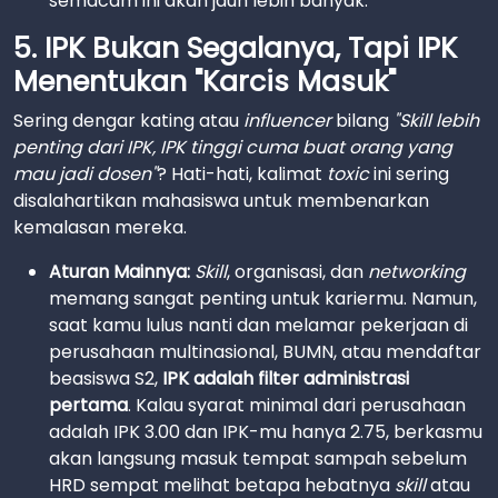
semacam ini akan jauh lebih banyak.
5. IPK Bukan Segalanya, Tapi IPK
Menentukan "Karcis Masuk"
Sering dengar kating atau
influencer
bilang
"Skill lebih
penting dari IPK, IPK tinggi cuma buat orang yang
mau jadi dosen"
? Hati-hati, kalimat
toxic
ini sering
disalahartikan mahasiswa untuk membenarkan
kemalasan mereka.
Aturan Mainnya:
Skill
, organisasi, dan
networking
memang sangat penting untuk kariermu. Namun,
saat kamu lulus nanti dan melamar pekerjaan di
perusahaan multinasional, BUMN, atau mendaftar
beasiswa S2,
IPK adalah filter administrasi
pertama
. Kalau syarat minimal dari perusahaan
adalah IPK 3.00 dan IPK-mu hanya 2.75, berkasmu
akan langsung masuk tempat sampah sebelum
HRD sempat melihat betapa hebatnya
skill
atau