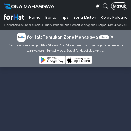
Masuk
Home
Berita
Tips
Zona Misteri
Kelas Pelatihan
•
 Muda Skenu Bikin Panduan Salat dengan Gaya Ala Anak Skena
Mahasi
×
forHat: Temukan Zona Mahasiswa
Baru
Download sekarang di Play Store & App Store. Temukan berbagai fitur menarik
lainnya dan nikmati Media Sosial forHat di dalamnya!