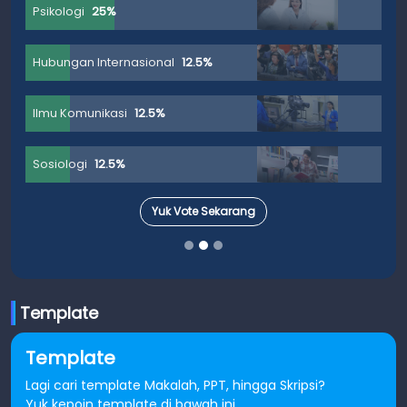
Psikologi
25%
Hubungan Internasional
12.5%
Ilmu Komunikasi
12.5%
Sosiologi
12.5%
Yuk Vote Sekarang
Template
Template
Lagi cari template Makalah, PPT, hingga Skripsi?
Yuk kepoin template di bawah ini