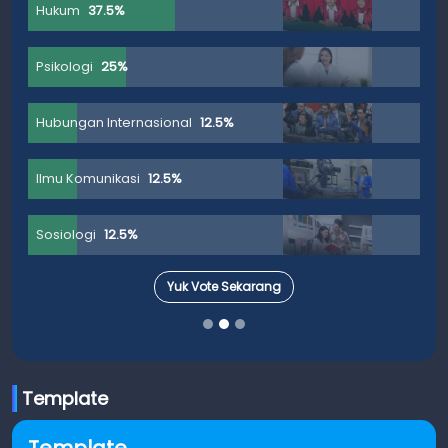
Hukum
37.5%
Psikologi
25%
Hubungan Internasional
12.5%
Ilmu Komunikasi
12.5%
Sosiologi
12.5%
Yuk Vote Sekarang
Template
Template