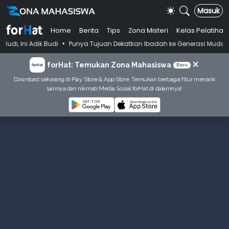
Masuk
Home
Berita
Tips
Zona Misteri
Kelas Pelatihan
•
 Budi
Punya Tujuan Dekatkan Ibadah ke Generasi Muda Skenu Bikin 
×
forHat: Temukan Zona Mahasiswa
Baru
Download sekarang di Play Store & App Store. Temukan berbagai fitur menarik
lainnya dan nikmati Media Sosial forHat di dalamnya!