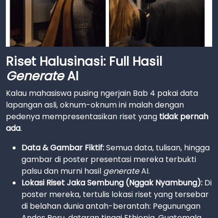
Riset Halusinasi: Full Hasil
Generate
AI
Kalau mahasiswa pusing ngerjain Bab 4 pakai data
lapangan asli, oknum-oknum ini malah dengan
pedenya mempresentasikan riset yang
tidak pernah
ada
.
Data & Gambar Fiktif:
Semua data, tulisan, hingga
gambar di poster presentasi mereka terbukti
palsu dan murni hasil
generate
AI.
Lokasi Riset Jaka Sembung (Nggak Nyambung):
Di
poster mereka, tertulis lokasi riset yang tersebar
di belahan dunia antah-berantah: Pegunungan
Andes Peru, dataran tinggi Ethiopia, Guatemala,