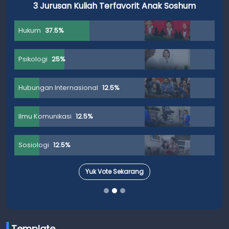
3 Jurusan Kuliah Terfavorit Anak Soshum
Hukum
37.5%
Psikologi
25%
Hubungan Internasional
12.5%
Ilmu Komunikasi
12.5%
Sosiologi
12.5%
Yuk Vote Sekarang
Template