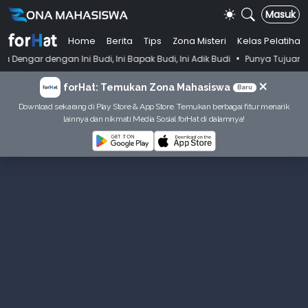
Masuk
Home
Berita
Tips
Zona Misteri
Kelas Pelatihan
•
 Ini Budi, Ini Bapak Budi, Ini Adik Budi
Punya Tujuan Dekatkan Iba
×
forHat: Temukan Zona Mahasiswa
Baru
Download sekarang di Play Store & App Store. Temukan berbagai fitur menarik
lainnya dan nikmati Media Sosial forHat di dalamnya!