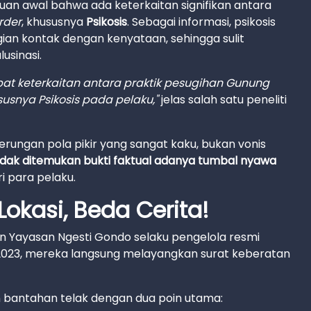
uan awal bahwa ada keterkaitan signifikan antara
rder
, khususnya
Psikosis
. Sebagai informasi, psikosis
ian kontak dengan kenyataan, sehingga sulit
sinasi.
apat keterkaitan antara praktik pesugihan Gunung
snya Psikosis pada pelaku,"
jelas salah satu peneliti
ungan pola pikir yang sangat kaku, bukan vonis
idak ditemukan bukti faktual adanya tumbal nyawa
ri para pelaku.
okasi, Beda Cerita!
ikin Yayasan Ngesti Gondo selaku pengelola resmi
2023, mereka langsung melayangkan surat keberatan
an bantahan telak dengan dua poin utama: