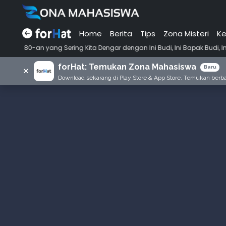
Home
Berita
Tips
Zona Misteri
Ke
•
 Sering Kita Dengar dengan Ini Budi, Ini Bapak Budi, Ini Adik Budi
forHat: Temukan Zona Mahasiswa
×
Baru
Download sekarang di Play Store & App Store. Temukan berbag