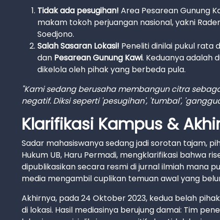
Tidak ada pesugihan!
Area Pesarean Gunung Kawi
makam tokoh perjuangan nasional, yakni Rad
Soedjono.
Salah Sasaran Lokasi!
Peneliti dinilai pukul ra
dan
Pesarean Gunung Kawi
. Keduanya adalah du
dikelola oleh pihak yang berbeda pula.
"Kami sedang berusaha membangun citra sebagai 
negatif. Diksi seperti 'pesugihan', 'tumbal', 'gangg
Klarifikasi Kampus & Akhi
Sadar mahasiswanya sedang jadi sorotan tajam, pih
Hukum UB, Haru Permadi, mengklarifikasi bahwa ri
dipublikasikan secara resmi di jurnal ilmiah mana
media mengambil cuplikan temuan awal yang bel
Akhirnya, pada 24 Oktober 2023, kedua belah piha
di lokasi. Hasil mediasinya berujung damai: Tim pe