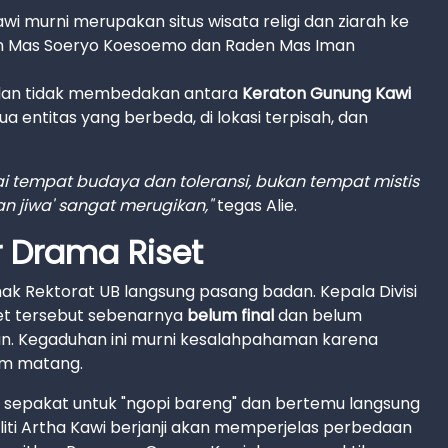
 murni merupakan situs wisata religi dan ziarah ke
en Mas Soeryo Koesoemo dan Raden Mas Iman
ta dan tidak membedakan antara
Keraton Gunung Kawi
a entitas yang berbeda, di lokasi terpisah, dan
tempat budaya dan toleransi, bukan tempat mistis
uan jiwa' sangat merugikan,"
tegas Alie.
r Drama Riset
ak Rektorat UB langsung pasang badan. Kepala Divisi
set tersebut sebenarnya
belum final
dan belum
 pun. Kegaduhan ini murni kesalahpahaman karena
um matang.
k sepakat untuk "ngopi bareng" dan bertemu langsung
neliti Artha Kawi berjanji akan memperjelas perbedaan