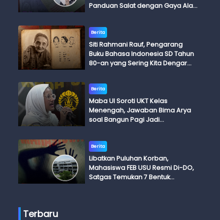
Panduan Salat dengan Gaya Ala
Anak Skena
Berita
Siti Rahmani Rauf, Pengarang
Buku Bahasa Indonesia SD Tahun
80-an yang Sering Kita Dengar
dengan Ini Budi, Ini Bapak Budi, Ini
Adik Budi
Berita
Maba UI Soroti UKT Kelas
Menengah, Jawaban Bima Arya
soal Bangun Pagi Jadi
Perdebatan
Berita
Libatkan Puluhan Korban,
Mahasiswa FEB USU Resmi Di-DO,
Satgas Temukan 7 Bentuk
Kekerasan Seksual
Terbaru