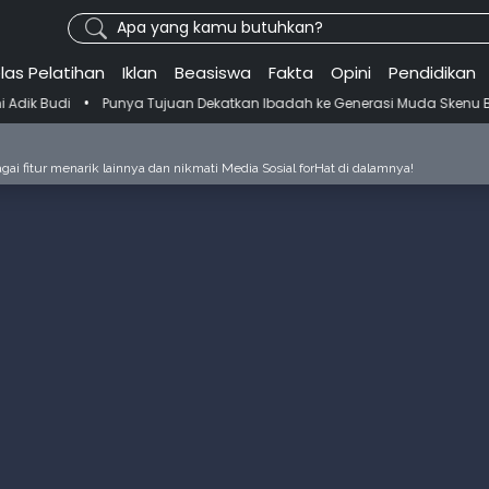
Apa yang kamu butuhkan?
las Pelatihan
Iklan
Beasiswa
Fakta
Opini
Pendidikan
Punya Tujuan Dekatkan Ibadah ke Generasi Muda Skenu Bikin Panduan 
ai fitur menarik lainnya dan nikmati Media Sosial forHat di dalamnya!