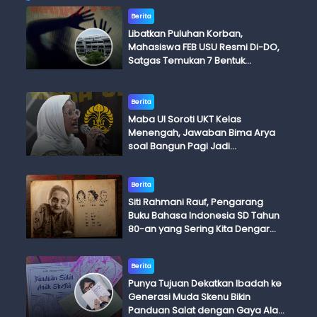
Berita
Libatkan Puluhan Korban,
Mahasiswa FEB USU Resmi Di-DO,
Satgas Temukan 7 Bentuk
Kekerasan Seksual
Berita
Maba UI Soroti UKT Kelas
Menengah, Jawaban Bima Arya
soal Bangun Pagi Jadi
Perdebatan
Berita
Siti Rahmani Rauf, Pengarang
Buku Bahasa Indonesia SD Tahun
80-an yang Sering Kita Dengar
dengan Ini Budi, Ini Bapak Budi, Ini
Adik Budi
Berita
Punya Tujuan Dekatkan Ibadah ke
Generasi Muda Skenu Bikin
Panduan Salat dengan Gaya Ala