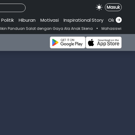
Masuk
Politik
Hiburan
Motivasi
Inspirational
.
Story
Olahraga
•
Salat dengan Gaya Ala Anak Skena
Mahasiswi Prodi FKM-Undana Didu