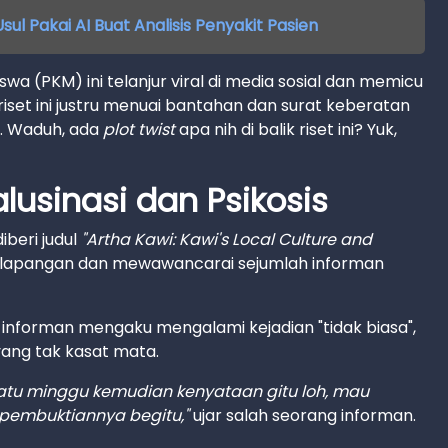
ul Pakai AI Buat Analisis Penyakit Pasien
wa (PKM) ini telanjur viral di media sosial dan memicu
iset ini justru menuai bantahan dan surat keberatan
i. Waduh, ada
plot twist
apa nih di balik riset ini? Yuk,
alusinasi dan Psikosis
iberi judul
"Artha Kawi: Kawi's Local Culture and
ke lapangan dan mewawancarai sejumlah informan
 informan mengaku mengalami kejadian "tidak biasa",
yang tak kasat mata.
 satu minggu kemudian kenyataan gitu loh, mau
 pembuktiannya begitu,"
ujar salah seorang informan.