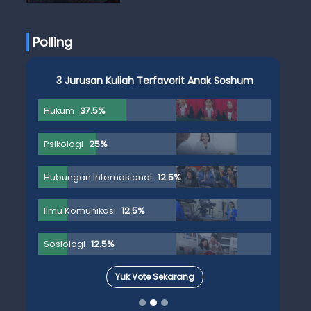
Anak Skena
Polling
3 Jurusan Kuliah Terfavorit Anak Soshum
Hukum
37.5%
Psikologi
25%
Hubungan Internasional
12.5%
Ilmu Komunikasi
12.5%
Sosiologi
12.5%
Yuk Vote Sekarang