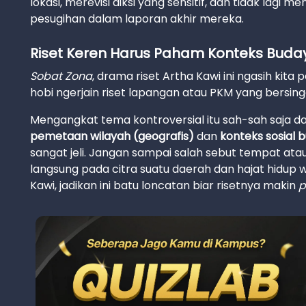
lokasi, merevisi diksi yang sensitif, dan tidak lag
pesugihan dalam laporan akhir mereka.
Riset Keren Harus Paham Konteks Buda
Sobat Zona
, drama riset Artha Kawi ini ngasih kit
hobi ngerjain riset lapangan atau PKM yang bersin
Mengangkat tema kontroversial itu sah-sah saja da
pemetaan wilayah (geografis)
dan
konteks sosial 
sangat jeli. Jangan sampai salah sebut tempat atau
langsung pada citra suatu daerah dan hajat hidup 
Kawi, jadikan ini batu loncatan biar risetnya makin
p