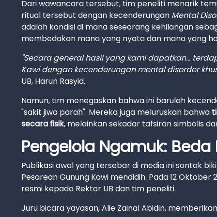
Dari wawancara tersebut, tim peneliti menarik tem
ritual tersebut dengan kecenderungan
Mental Diso
adalah kondisi di mana seseorang kehilangan sebag
membedakan mana yang nyata dan mana yang halu
"Secara general hasil yang kami dapatkan... terd
Kawi dengan kecenderungan mental disorder khusu
UB, Harun Rasyid.
Namun, tim menegaskan bahwa ini barulah kecender
"sakit jiwa parah". Mereka juga meluruskan bahwa
t
secara fisik
, melainkan sekadar tafsiran simbolis da
Pengelola Ngamuk: Beda L
Publikasi awal yang tersebar di media ini sontak b
Pesarean Gunung Kawi mendidih. Pada 12 Oktober 
resmi kepada Rektor UB dan tim peneliti.
Juru bicara yayasan, Alie Zainal Abidin, memberik