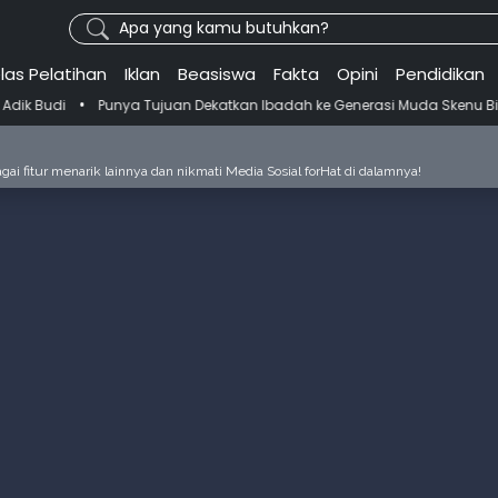
Apa yang kamu butuhkan?
las Pelatihan
Iklan
Beasiswa
Fakta
Opini
Pendidikan
a Tujuan Dekatkan Ibadah ke Generasi Muda Skenu Bikin Panduan Sala
ai fitur menarik lainnya dan nikmati Media Sosial forHat di dalamnya!