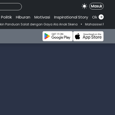
Masuk
Politik
Hiburan
Motivasi
Inspirational
.
Story
Olahraga
•
t dengan Gaya Ala Anak Skena
Mahasiswi Prodi FKM-Undana Diduga De