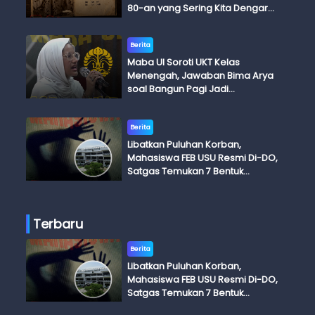
80-an yang Sering Kita Dengar
dengan Ini Budi, Ini Bapak Budi, Ini
Adik Budi
Berita
Maba UI Soroti UKT Kelas
Menengah, Jawaban Bima Arya
soal Bangun Pagi Jadi
Perdebatan
Berita
Libatkan Puluhan Korban,
Mahasiswa FEB USU Resmi Di-DO,
Satgas Temukan 7 Bentuk
Kekerasan Seksual
Terbaru
Berita
Libatkan Puluhan Korban,
Mahasiswa FEB USU Resmi Di-DO,
Satgas Temukan 7 Bentuk
Kekerasan Seksual