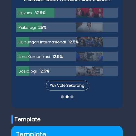
Hukum
37.5%
Psikologi
25%
Hubungan Internasional
12.5%
Ilmu Komunikasi
12.5%
Sosiologi
12.5%
Yuk Vote Sekarang
Template
Template