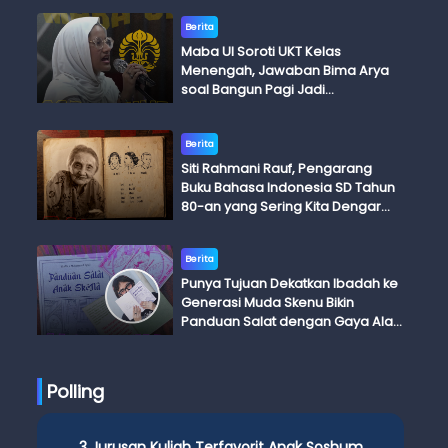
Berita
Maba UI Soroti UKT Kelas
Menengah, Jawaban Bima Arya
soal Bangun Pagi Jadi
Perdebatan
Berita
Siti Rahmani Rauf, Pengarang
Buku Bahasa Indonesia SD Tahun
80-an yang Sering Kita Dengar
dengan Ini Budi, Ini Bapak Budi, Ini
Adik Budi
Berita
Punya Tujuan Dekatkan Ibadah ke
Generasi Muda Skenu Bikin
Panduan Salat dengan Gaya Ala
Anak Skena
Polling
3 Jurusan Kuliah Terfavorit Anak Soshum