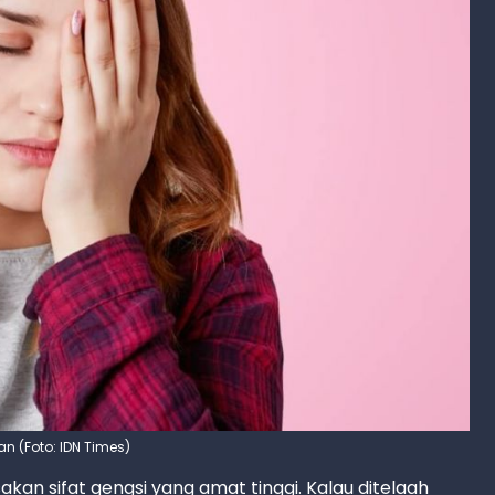
an (Foto: IDN Times)
an sifat gengsi yang amat tinggi. Kalau ditelaah