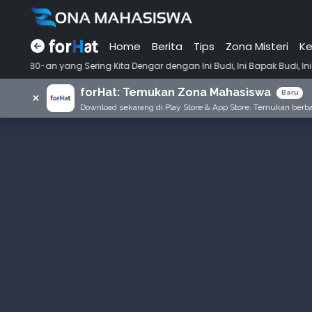
Home
Berita
Tips
Zona Misteri
Ke
•
ing Kita Dengar dengan Ini Budi, Ini Bapak Budi, Ini Adik Budi
Puny
forHat: Temukan Zona Mahasiswa
×
Baru
Download sekarang di Play Store & App Store. Temukan berbag