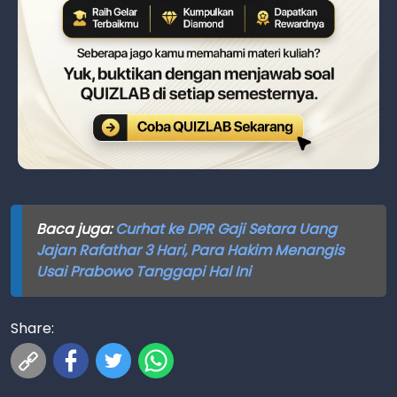
Baca juga:
Curhat ke DPR Gaji Setara Uang
Jajan Rafathar 3 Hari, Para Hakim Menangis
Usai Prabowo Tanggapi Hal Ini
Share: