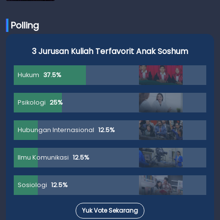
Polling
3 Jurusan Kuliah Terfavorit Anak Soshum
Hukum
37.5%
Psikologi
25%
Hubungan Internasional
12.5%
Ilmu Komunikasi
12.5%
Sosiologi
12.5%
Yuk Vote Sekarang