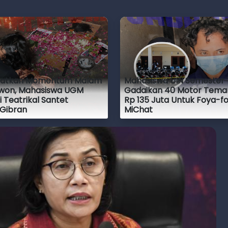
atkan Momentum Malam
Mahasiswa UIN Semester 
iwon, Mahasiswa UGM
Gadaikan 40 Motor Tema
i Teatrikal Santet
Rp 135 Juta Untuk Foya-f
Gibran
MiChat