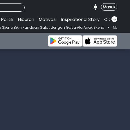
Masuk
Politik
Hiburan
Motivasi
Inspirational
.
Story
Olahraga
•
Bikin Panduan Salat dengan Gaya Ala Anak Skena
Mahasiswi Prodi 