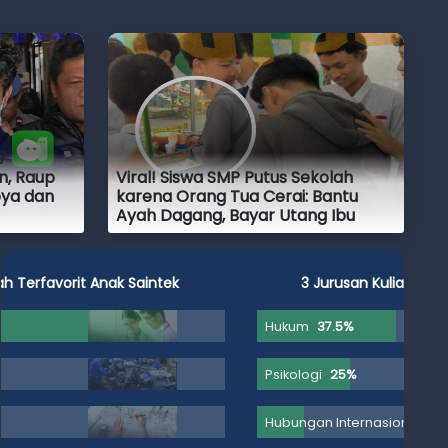
7
n, Raup
Viral! Siswa SMP Putus Sekolah
oya dan
karena Orang Tua Cerai: Bantu
Ayah Dagang, Bayar Utang Ibu
3 Jurusan Kuliah Terfavorit Anak Soshum
Hukum
37.5%
Psikologi
25%
Hubungan Internasional
12.5%