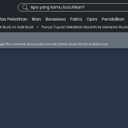
Apa yang kamu butuhkan?
las Pelatihan
Iklan
Beasiswa
Fakta
Opini
Pendidikan
•
i Adik Budi
Punya Tujuan Dekatkan Ibadah ke Generasi Muda Skenu 
ai fitur menarik lainnya dan nikmati Media Sosial forHat di dalamnya!