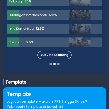
Psikologi
25%
Hubungan Internasional
12.5%
Ilmu Komunikasi
12.5%
Sosiologi
12.5%
Yuk Vote Sekarang
Template
Template
Lagi cari template Makalah, PPT, hingga Skripsi?
Yuk kepoin template di bawah ini