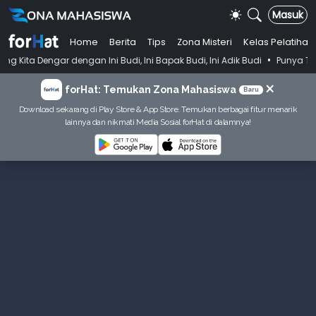
Masuk
Home
Berita
Tips
Zona Misteri
Kelas Pelatihan
•
engan Ini Budi, Ini Bapak Budi, Ini Adik Budi
Punya Tujuan Dekatka
×
forHat: Temukan Zona Mahasiswa
Baru
Download sekarang di Play Store & App Store. Temukan berbagai fitur menarik
lainnya dan nikmati Media Sosial forHat di dalamnya!