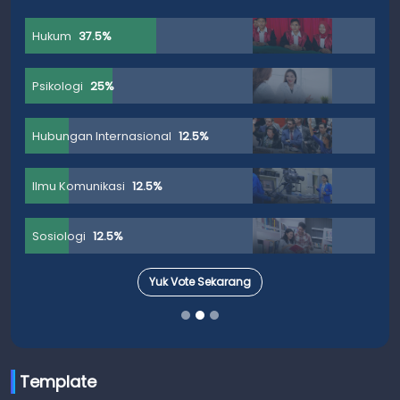
Hukum
37.5%
Psikologi
25%
Hubungan Internasional
12.5%
Ilmu Komunikasi
12.5%
Sosiologi
12.5%
Yuk Vote Sekarang
Template