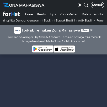
Masuk
Home
Berita
Tips
Zona Misteri
Kelas Pelatihan
•
r dengan Ini Budi, Ini Bapak Budi, Ini Adik Budi
Punya Tujuan Dekat
×
forHat: Temukan Zona Mahasiswa
Baru
Download sekarang di Play Store & App Store. Temukan berbagai fitur menarik
lainnya dan nikmati Media Sosial forHat di dalamnya!