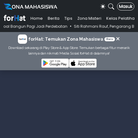
Masuk
Home
Berita
Tips
Zona Misteri
Kelas Pelatihan
•
 Pagi Jadi Perdebatan
Siti Rahmani Rauf, Pengarang Buku Bahasa Indo
×
forHat: Temukan Zona Mahasiswa
Baru
Download sekarang di Play Store & App Store. Temukan berbagai fitur menarik
lainnya dan nikmati Media Sosial forHat di dalamnya!