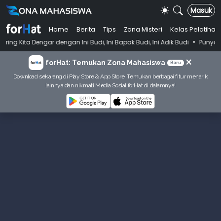
Masuk
Home
Berita
Tips
Zona Misteri
Kelas Pelatihan
•
r dengan Ini Budi, Ini Bapak Budi, Ini Adik Budi
Punya Tujuan Dekat
×
forHat: Temukan Zona Mahasiswa
Baru
Download sekarang di Play Store & App Store. Temukan berbagai fitur menarik
lainnya dan nikmati Media Sosial forHat di dalamnya!