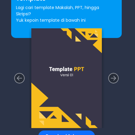
Lagi cari template Makalah, PPT, hingga
Skripsi?
Yuk kepoin template di bawah ini