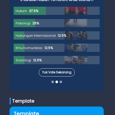
Hukum
37.5%
Psikologi
25%
Hubungan Internasional
12.5%
Ilmu Komunikasi
12.5%
Sosiologi
12.5%
Yuk Vote Sekarang
Template
Template