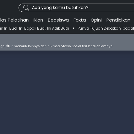
Apa yang kamu butuhkan?
las Pelatihan
Iklan
Beasiswa
Fakta
Opini
Pendidikan
•
k Budi, Ini Adik Budi
Punya Tujuan Dekatkan Ibadah ke Generasi M
ai fitur menarik lainnya dan nikmati Media Sosial forHat di dalamnya!