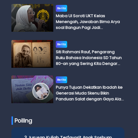
Berita
Maba UI Soroti UKT Kelas
Menengah, Jawaban Bima Arya
soal Bangun Pagi Jadi
Perdebatan
Berita
Siti Rahmani Rauf, Pengarang
Buku Bahasa Indonesia SD Tahun
80-an yang Sering Kita Dengar
dengan Ini Budi, Ini Bapak Budi, Ini
Adik Budi
Berita
Punya Tujuan Dekatkan Ibadah ke
Generasi Muda Skenu Bikin
Panduan Salat dengan Gaya Ala
Anak Skena
Polling
3 Jurusan Kuliah Terfavorit Anak Soshum