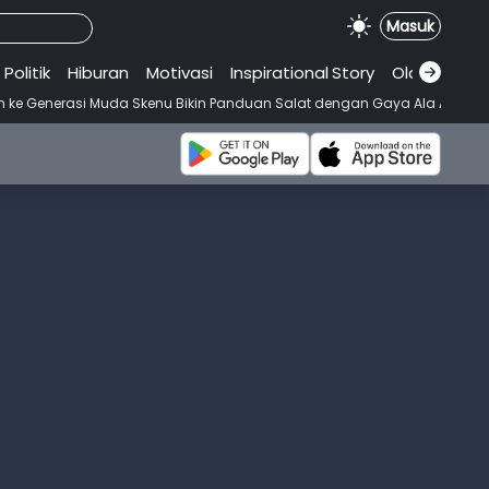
Masuk
Politik
Hiburan
Motivasi
Inspirational
.
Story
Olahraga
•
uda Skenu Bikin Panduan Salat dengan Gaya Ala Anak Skena
Mahasis