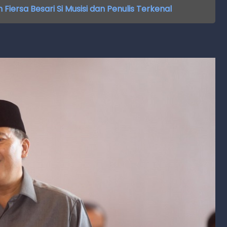
 Fiersa Besari Si Musisi dan Penulis Terkenal