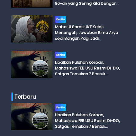
80-an yang Sering Kita Dengar
dengan Ini Budi, Ini Bapak Budi, Ini
Adik Budi
Berita
Maba UI Soroti UKT Kelas
Menengah, Jawaban Bima Arya
soal Bangun Pagi Jadi
Perdebatan
Berita
Libatkan Puluhan Korban,
Mahasiswa FEB USU Resmi Di-DO,
Satgas Temukan 7 Bentuk
Kekerasan Seksual
Terbaru
Berita
Libatkan Puluhan Korban,
Mahasiswa FEB USU Resmi Di-DO,
Satgas Temukan 7 Bentuk
Kekerasan Seksual