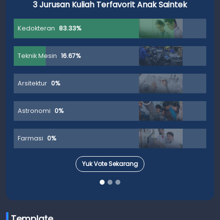
3 Jurusan Kuliah Terfavorit Anak Saintek
Kedokteran
83.33%
Teknik Mesin
16.67%
Arsitektur
0%
Astronomi
0%
Farmasi
0%
Yuk Vote Sekarang
Template