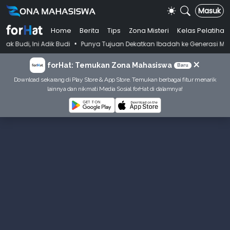
Masuk
Home
Berita
Tips
Zona Misteri
Kelas Pelatihan
•
i Adik Budi
Punya Tujuan Dekatkan Ibadah ke Generasi Muda Skenu B
×
forHat: Temukan Zona Mahasiswa
Baru
Download sekarang di Play Store & App Store. Temukan berbagai fitur menarik
lainnya dan nikmati Media Sosial forHat di dalamnya!