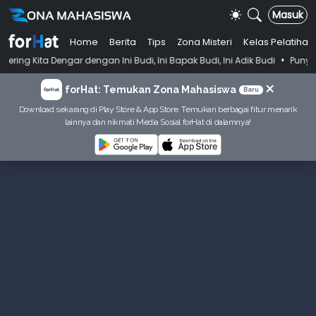
Masuk
Home
Berita
Tips
Zona Misteri
Kelas Pelatihan
•
gar dengan Ini Budi, Ini Bapak Budi, Ini Adik Budi
Punya Tujuan Dek
×
forHat: Temukan Zona Mahasiswa
Baru
Download sekarang di Play Store & App Store. Temukan berbagai fitur menarik
lainnya dan nikmati Media Sosial forHat di dalamnya!