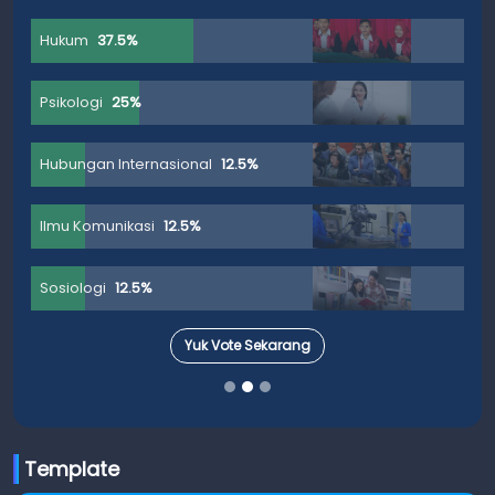
Hukum
37.5%
Psikologi
25%
Hubungan Internasional
12.5%
Ilmu Komunikasi
12.5%
Sosiologi
12.5%
Yuk Vote Sekarang
Template