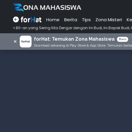
Home
Berita
Tips
Zona Misteri
Ke
•
ng Sering Kita Dengar dengan Ini Budi, Ini Bapak Budi, Ini Adik Budi
forHat: Temukan Zona Mahasiswa
×
Baru
Download sekarang di Play Store & App Store. Temukan berbag