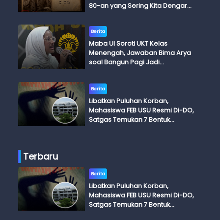
80-an yang Sering Kita Dengar
dengan Ini Budi, Ini Bapak Budi, Ini
Adik Budi
Berita
Maba UI Soroti UKT Kelas
Menengah, Jawaban Bima Arya
soal Bangun Pagi Jadi
Perdebatan
Berita
Libatkan Puluhan Korban,
Mahasiswa FEB USU Resmi Di-DO,
Satgas Temukan 7 Bentuk
Kekerasan Seksual
Terbaru
Berita
Libatkan Puluhan Korban,
Mahasiswa FEB USU Resmi Di-DO,
Satgas Temukan 7 Bentuk
Kekerasan Seksual