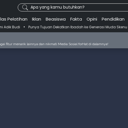
Apa yang kamu butuhkan?
las Pelatihan
Iklan
Beasiswa
Fakta
Opini
Pendidikan
Punya Tujuan Dekatkan Ibadah ke Generasi Muda Skenu Bikin Pandua
ai fitur menarik lainnya dan nikmati Media Sosial forHat di dalamnya!