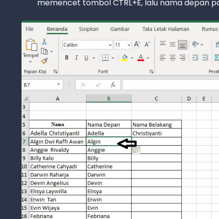
memencet tombol CTRL+E, lalu nama depan pad