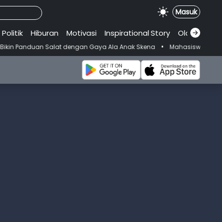
Masuk
Politik
Hiburan
Motivasi
Inspirational
.
Story
Olahraga
•
n Salat dengan Gaya Ala Anak Skena
Mahasiswi Prodi FKM-Undana Di