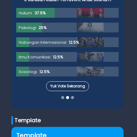
Hukum
37.5%
Psikologi
25%
Hubungan Internasional
12.5%
Ilmu Komunikasi
12.5%
Sosiologi
12.5%
Yuk Vote Sekarang
Template
Template