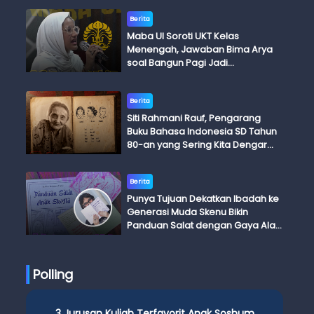
Berita
Maba UI Soroti UKT Kelas
Menengah, Jawaban Bima Arya
soal Bangun Pagi Jadi
Perdebatan
Berita
Siti Rahmani Rauf, Pengarang
Buku Bahasa Indonesia SD Tahun
80-an yang Sering Kita Dengar
dengan Ini Budi, Ini Bapak Budi, Ini
Adik Budi
Berita
Punya Tujuan Dekatkan Ibadah ke
Generasi Muda Skenu Bikin
Panduan Salat dengan Gaya Ala
Anak Skena
Polling
3 Jurusan Kuliah Terfavorit Anak Soshum