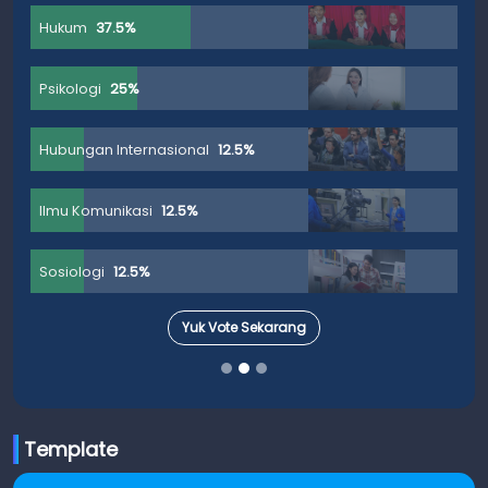
Hukum
37.5%
Psikologi
25%
Hubungan Internasional
12.5%
Ilmu Komunikasi
12.5%
Sosiologi
12.5%
Yuk Vote Sekarang
Template