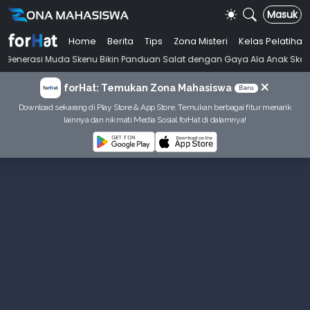
Masuk
Home
Berita
Tips
Zona Misteri
Kelas Pelatihan
•
da Skenu Bikin Panduan Salat dengan Gaya Ala Anak Skena
Mahasiswi
×
forHat: Temukan Zona Mahasiswa
Baru
Download sekarang di Play Store & App Store. Temukan berbagai fitur menarik
lainnya dan nikmati Media Sosial forHat di dalamnya!