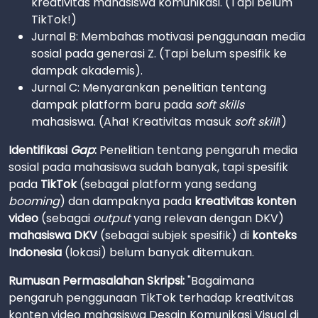
kreativitas mahasiswa komunikasi. (Tapi belum
TikTok!)
Jurnal B: Membahas motivasi penggunaan media
sosial pada generasi Z. (Tapi belum spesifik ke
dampak akademis).
Jurnal C: Menyarankan penelitian tentang
dampak platform baru pada
soft skills
mahasiswa. (Aha! Kreativitas masuk
soft skill
!)
Identifikasi
Gap
:
Penelitian tentang pengaruh media
sosial pada mahasiswa sudah banyak, tapi spesifik
pada
TikTok
(sebagai platform yang sedang
booming
) dan dampaknya pada
kreativitas konten
video
(sebagai
output
yang relevan dengan DKV)
mahasiswa DKV
(sebagai subjek spesifik) di
konteks
Indonesia
(lokasi) belum banyak ditemukan.
Rumusan Permasalahan Skripsi:
"Bagaimana
pengaruh penggunaan TikTok terhadap kreativitas
konten video mahasiswa Desain Komunikasi Visual di