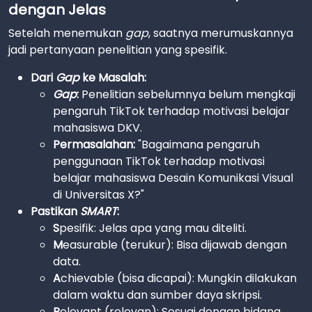
dengan Jelas
Setelah menemukan
gap
, saatnya merumuskannya
jadi pertanyaan penelitian yang spesifik.
Dari
Gap
ke Masalah:
Gap
:
Penelitian sebelumnya belum mengkaji
pengaruh TikTok terhadap motivasi belajar
mahasiswa DKV.
Permasalahan:
"Bagaimana pengaruh
penggunaan TikTok terhadap motivasi
belajar mahasiswa Desain Komunikasi Visual
di Universitas X?"
Pastikan
SMART
:
S
pesifik: Jelas apa yang mau diteliti.
M
easurable (terukur): Bisa dijawab dengan
data.
A
chievable (bisa dicapai): Mungkin dilakukan
dalam waktu dan sumber daya skripsi.
R
elevant (relevan): Sesuai dengan bidang