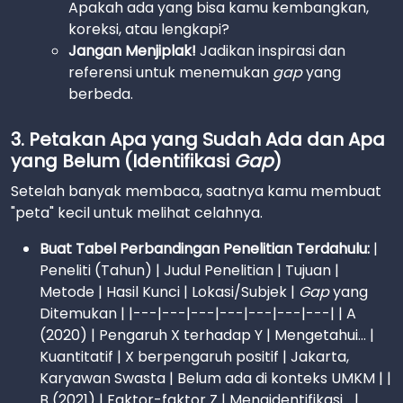
Apakah ada yang bisa kamu kembangkan,
koreksi, atau lengkapi?
Jangan Menjiplak!
Jadikan inspirasi dan
referensi untuk menemukan
gap
yang
berbeda.
3. Petakan Apa yang Sudah Ada dan Apa
yang Belum (Identifikasi
Gap
)
Setelah banyak membaca, saatnya kamu membuat
"peta" kecil untuk melihat celahnya.
Buat Tabel Perbandingan Penelitian Terdahulu:
|
Peneliti (Tahun) | Judul Penelitian | Tujuan |
Metode | Hasil Kunci | Lokasi/Subjek |
Gap
yang
Ditemukan | |---|---|---|---|---|---|---| | A
(2020) | Pengaruh X terhadap Y | Mengetahui... |
Kuantitatif | X berpengaruh positif | Jakarta,
Karyawan Swasta | Belum ada di konteks UMKM | |
B (2021) | Faktor-faktor Z | Mengidentifikasi... |