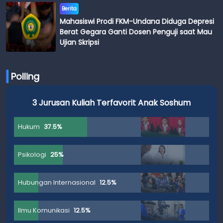
Berita
Mahasiswi Prodi FKM-Undana Diduga Depresi
Berat Gegara Ganti Dosen Penguji saat Mau
Ujian Skripsi
Polling
3 Jurusan Kuliah Terfavorit Anak Soshum
Hukum
37.5%
Psikologi
25%
Hubungan Internasional
12.5%
Ilmu Komunikasi
12.5%