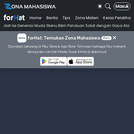
Masuk
Home
Berita
Tips
Zona Misteri
Kelas Pelatihan
•
erasi Muda Skenu Bikin Panduan Salat dengan Gaya Ala Anak Skena
×
forHat: Temukan Zona Mahasiswa
Baru
Download sekarang di Play Store & App Store. Temukan berbagai fitur menarik
lainnya dan nikmati Media Sosial forHat di dalamnya!