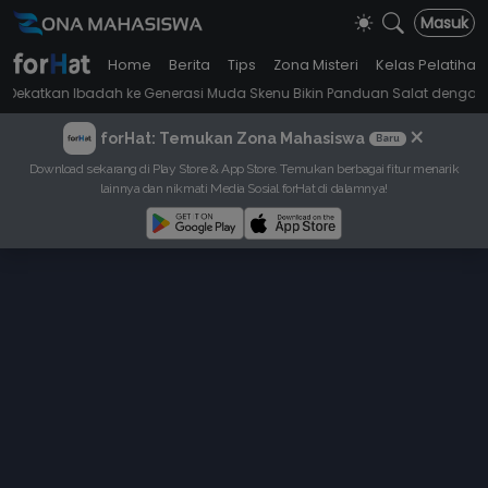
Masuk
Home
Berita
Tips
Zona Misteri
Kelas Pelatihan
badah ke Generasi Muda Skenu Bikin Panduan Salat dengan Gaya Ala A
×
forHat: Temukan Zona Mahasiswa
Baru
Download sekarang di Play Store & App Store. Temukan berbagai fitur menarik
lainnya dan nikmati Media Sosial forHat di dalamnya!