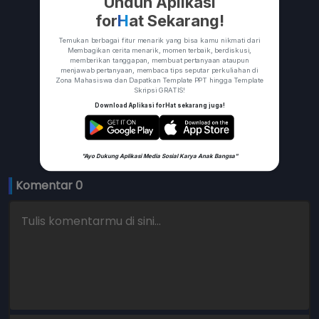
Unduh Aplikasi
for
H
at Sekarang!
Temukan berbagai fitur menarik yang bisa kamu nikmati dari
Membagikan cerita menarik, momen terbaik, berdiskusi,
memberikan tanggapan, membuat pertanyaan ataupun
menjawab pertanyaan, membaca tips seputar perkuliahan di
Zona Mahasiswa dan Dapatkan Template PPT hingga Template
Skripsi GRATIS!
Download Aplikasi forHat sekarang juga!
"Ayo Dukung Aplikasi Media Sosial Karya Anak Bangsa"
Komentar 
0