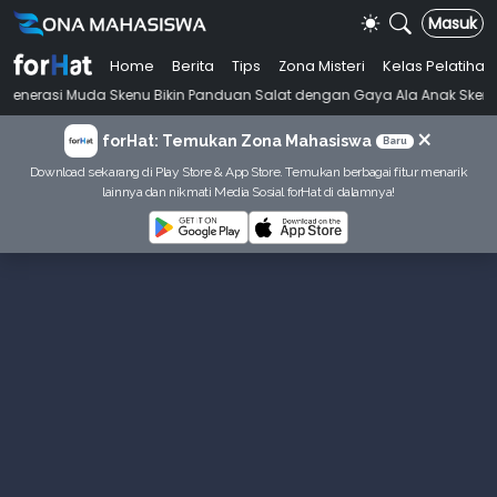
Masuk
Home
Berita
Tips
Zona Misteri
Kelas Pelatihan
•
a Skenu Bikin Panduan Salat dengan Gaya Ala Anak Skena
Mahasiswi 
×
forHat: Temukan Zona Mahasiswa
Baru
Download sekarang di Play Store & App Store. Temukan berbagai fitur menarik
lainnya dan nikmati Media Sosial forHat di dalamnya!