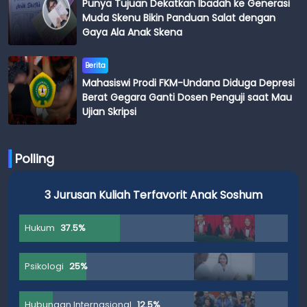
Punya Tujuan Dekatkan Ibadah ke Generasi
Muda Skenu Bikin Panduan Salat dengan
Gaya Ala Anak Skena
Berita
Mahasiswi Prodi FKM-Undana Diduga Depresi
Berat Gegara Ganti Dosen Penguji saat Mau
Ujian Skripsi
Polling
3 Jurusan Kuliah Terfavorit Anak Soshum
Hukum
37.5%
Psikologi
25%
Hubungan Internasional
12.5%