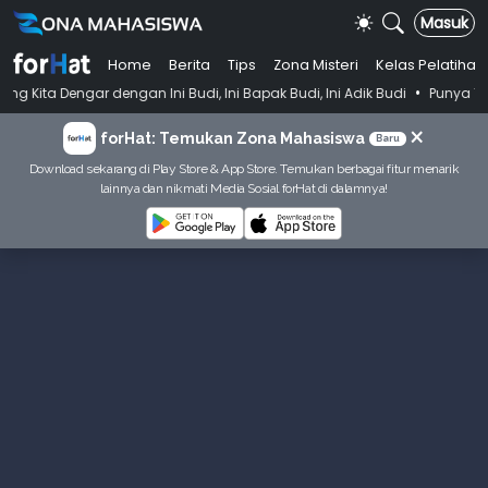
Masuk
Home
Berita
Tips
Zona Misteri
Kelas Pelatihan
•
dengan Ini Budi, Ini Bapak Budi, Ini Adik Budi
Punya Tujuan Dekatka
×
forHat: Temukan Zona Mahasiswa
Baru
Download sekarang di Play Store & App Store. Temukan berbagai fitur menarik
lainnya dan nikmati Media Sosial forHat di dalamnya!