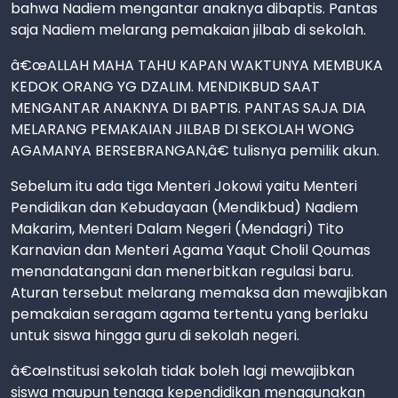
bahwa Nadiem mengantar anaknya dibaptis. Pantas
saja Nadiem melarang pemakaian jilbab di sekolah.
â€œALLAH MAHA TAHU KAPAN WAKTUNYA MEMBUKA
KEDOK ORANG YG DZALIM. MENDIKBUD SAAT
MENGANTAR ANAKNYA DI BAPTIS. PANTAS SAJA DIA
MELARANG PEMAKAIAN JILBAB DI SEKOLAH WONG
AGAMANYA BERSEBRANGAN,â€ tulisnya pemilik akun.
Sebelum itu ada tiga Menteri Jokowi yaitu Menteri
Pendidikan dan Kebudayaan (Mendikbud) Nadiem
Makarim, Menteri Dalam Negeri (Mendagri) Tito
Karnavian dan Menteri Agama Yaqut Cholil Qoumas
menandatangani dan menerbitkan regulasi baru.
Aturan tersebut melarang memaksa dan mewajibkan
pemakaian seragam agama tertentu yang berlaku
untuk siswa hingga guru di sekolah negeri.
â€œInstitusi sekolah tidak boleh lagi mewajibkan
siswa maupun tenaga kependidikan menggunakan