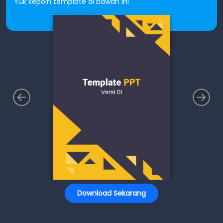
Yuk kepoin template di bawah ini
Download Sekarang