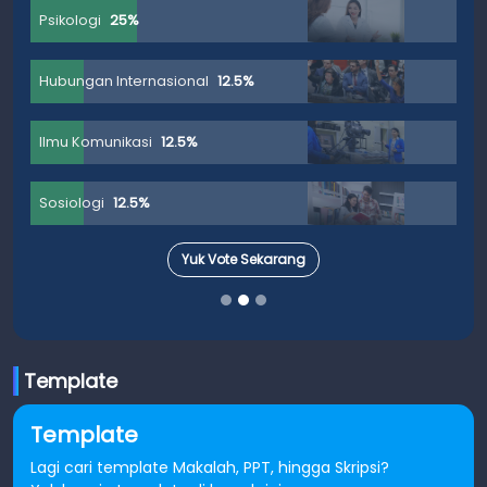
Psikologi
25%
Hubungan Internasional
12.5%
Ilmu Komunikasi
12.5%
Sosiologi
12.5%
Yuk Vote Sekarang
Template
Template
Lagi cari template Makalah, PPT, hingga Skripsi?