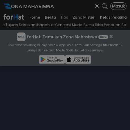
Masuk
Home
Berita
Tips
Zona Misteri
Kelas Pelatihan
ekatkan Ibadah ke Generasi Muda Skenu Bikin Panduan Salat dengan Ga
×
forHat: Temukan Zona Mahasiswa
Baru
Download sekarang di Play Store & App Store. Temukan berbagai fitur menarik
lainnya dan nikmati Media Sosial forHat di dalamnya!