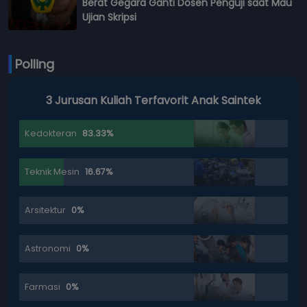
Berat Gegara Ganti Dosen Penguji saat Mau
Ujian Skripsi
Polling
3 Jurusan Kuliah Terfavorit Anak Saintek
Kedokteran
83.33%
Teknik Mesin
16.67%
Arsitektur
0%
Astronomi
0%
Farmasi
0%