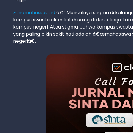
zonamahasiswa.id
â€“ Munculnya stigma di kalan
kampus swasta akan kalah saing di dunia kerja kar
kampus negeri. Atau stigma bahwa kampus swasta
yang paling bikin sakit hati adalah â€œmahasiswa
negeriâ€.