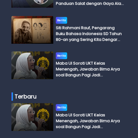
Panduan Salat dengan Gaya Ala
Anak Skena
Berita
Siti Rahmani Rauf, Pengarang
Buku Bahasa Indonesia SD Tahun
80-an yang Sering Kita Dengar
dengan Ini Budi, Ini Bapak Budi, Ini
Adik Budi
Berita
Maba UI Soroti UKT Kelas
Menengah, Jawaban Bima Arya
soal Bangun Pagi Jadi
Perdebatan
Terbaru
Berita
Maba UI Soroti UKT Kelas
Menengah, Jawaban Bima Arya
soal Bangun Pagi Jadi
Perdebatan