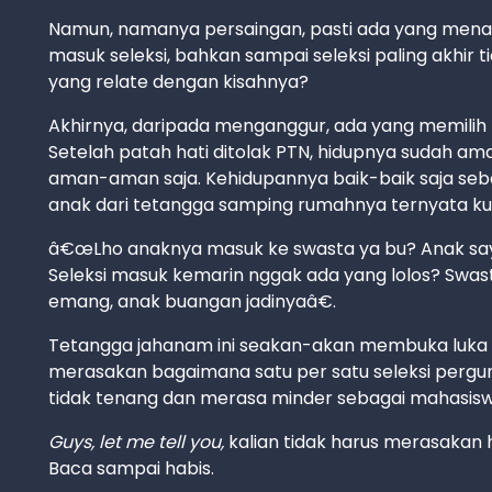
Namun, namanya persaingan, pasti ada yang mena
masuk seleksi, bahkan sampai seleksi paling akhir t
yang relate dengan kisahnya?
Akhirnya, daripada menganggur, ada yang memilih p
Setelah patah hati ditolak PTN, hidupnya sudah am
aman-aman saja. Kehidupannya baik-baik saja seb
anak dari tetangga samping rumahnya ternyata kul
â€œLho anaknya masuk ke swasta ya bu? Anak saya s
Seleksi masuk kemarin nggak ada yang lolos? Swa
emang, anak buangan jadinyaâ€.
Tetangga jahanam ini seakan-akan membuka luka 
merasakan bagaimana satu per satu seleksi pergur
tidak tenang dan merasa minder sebagai mahasis
Guys, let me tell you,
kalian tidak harus merasakan ha
Baca sampai habis.