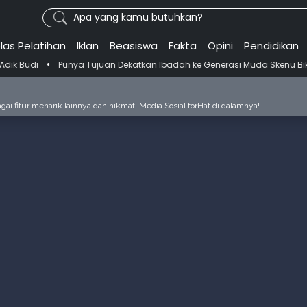
Apa yang kamu butuhkan?
las Pelatihan
Iklan
Beasiswa
Fakta
Opini
Pendidikan
Punya Tujuan Dekatkan Ibadah ke Generasi Muda Skenu Bikin Panduan 
ai fitur menarik lainnya dan nikmati Media Sosial forHat di dalamnya!