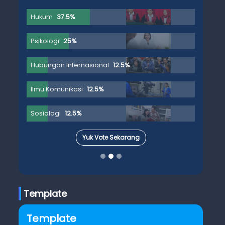
Hukum
37.5%
Psikologi
25%
Hubungan Internasional
12.5%
Ilmu Komunikasi
12.5%
Sosiologi
12.5%
Yuk Vote Sekarang
Template
Template