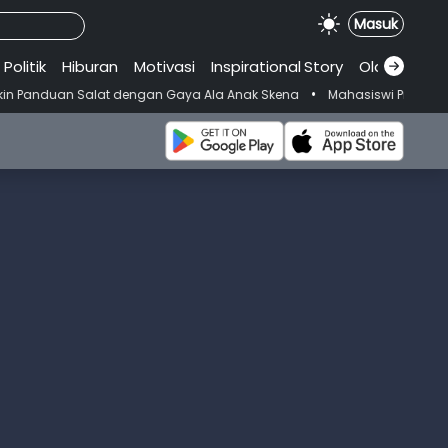
Masuk
Politik
Hiburan
Motivasi
Inspirational
.
Story
Olahraga
•
Salat dengan Gaya Ala Anak Skena
Mahasiswi Prodi FKM-Undana Didug