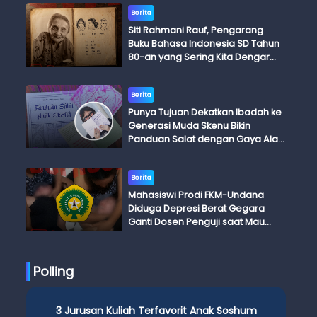
Berita
Siti Rahmani Rauf, Pengarang
Buku Bahasa Indonesia SD Tahun
80-an yang Sering Kita Dengar
dengan Ini Budi, Ini Bapak Budi, Ini
Adik Budi
Berita
Punya Tujuan Dekatkan Ibadah ke
Generasi Muda Skenu Bikin
Panduan Salat dengan Gaya Ala
Anak Skena
Berita
Mahasiswi Prodi FKM-Undana
Diduga Depresi Berat Gegara
Ganti Dosen Penguji saat Mau
Ujian Skripsi
Polling
3 Jurusan Kuliah Terfavorit Anak Soshum