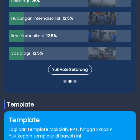
Psikologi
25%
Hubungan Internasional
12.5%
Ilmu Komunikasi
12.5%
Sosiologi
12.5%
Yuk Vote Sekarang
Template
Template
Lagi cari template Makalah, PPT, hingga Skripsi?
Yuk kepoin template di bawah ini