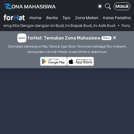
Masuk
Home
Berita
Tips
Zona Misteri
Kelas Pelatihan
•
gar dengan Ini Budi, Ini Bapak Budi, Ini Adik Budi
Punya Tujuan Dek
×
forHat: Temukan Zona Mahasiswa
Baru
Download sekarang di Play Store & App Store. Temukan berbagai fitur menarik
lainnya dan nikmati Media Sosial forHat di dalamnya!