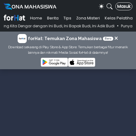
Masuk
Home
Berita
Tips
Zona Misteri
Kelas Pelatihan
•
engan Ini Budi, Ini Bapak Budi, Ini Adik Budi
Punya Tujuan Dekatkan
×
forHat: Temukan Zona Mahasiswa
Baru
Download sekarang di Play Store & App Store. Temukan berbagai fitur menarik
lainnya dan nikmati Media Sosial forHat di dalamnya!