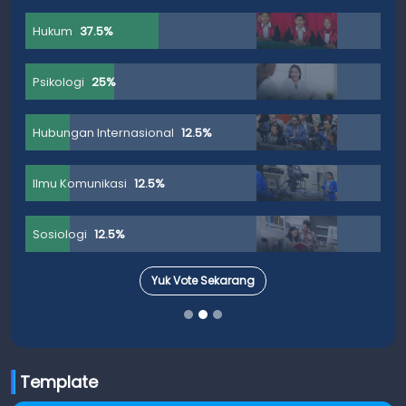
Hukum
37.5%
Psikologi
25%
Hubungan Internasional
12.5%
Ilmu Komunikasi
12.5%
Sosiologi
12.5%
Yuk Vote Sekarang
Template