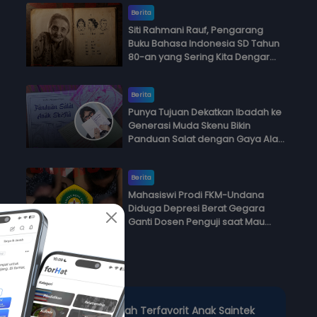
Berita
Siti Rahmani Rauf, Pengarang
Buku Bahasa Indonesia SD Tahun
80-an yang Sering Kita Dengar
dengan Ini Budi, Ini Bapak Budi, Ini
Adik Budi
Berita
Punya Tujuan Dekatkan Ibadah ke
Generasi Muda Skenu Bikin
Panduan Salat dengan Gaya Ala
Anak Skena
Berita
Mahasiswi Prodi FKM-Undana
Diduga Depresi Berat Gegara
Ganti Dosen Penguji saat Mau
Ujian Skripsi
Polling
3 Jurusan Kuliah Terfavorit Anak Saintek