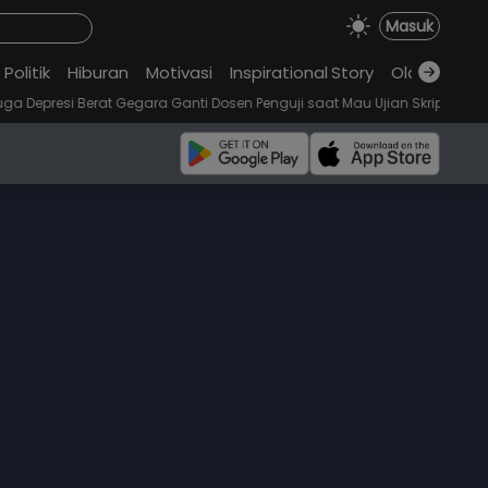
Masuk
Politik
Hiburan
Motivasi
Inspirational
.
Story
Olahraga
•
 Gegara Ganti Dosen Penguji saat Mau Ujian Skripsi
Seorang Wanita