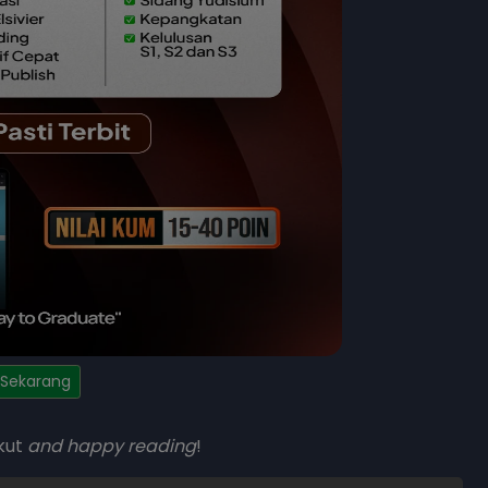
 Sekarang
ikut
and happy reading
!