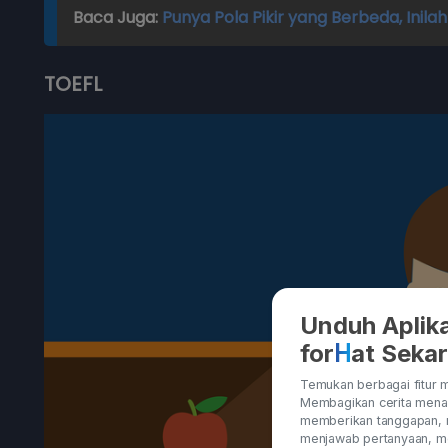
Baca Juga:
Punya Pola Pikir yang Berbeda, Inil
TOEFL
Unduh Aplika
H
for
at Seka
Temukan berbagai fitur m
Membagikan cerita menar
memberikan tanggapan, 
menjawab pertanyaan, me