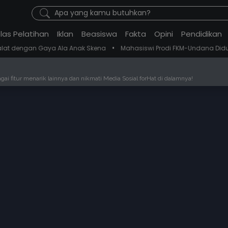
Apa yang kamu butuhkan?
las Pelatihan
Iklan
Beasiswa
Fakta
Opini
Pendidikan
•
ya Ala Anak Skena
Mahasiswi Prodi FKM-Undana Diduga Depresi Berat
ai fitur menarik lainnya dan nikmati Media Sosial forHat di dalamnya!