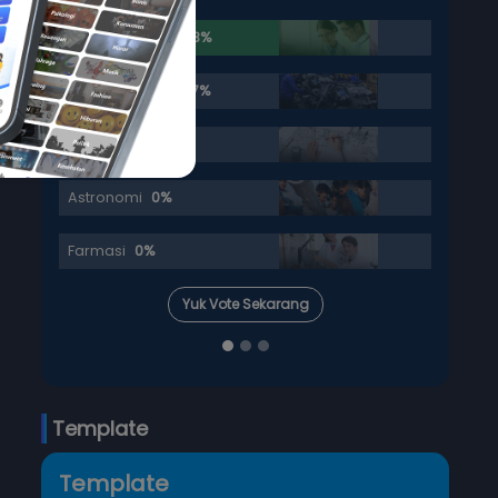
Kedokteran
83.33%
Teknik Mesin
16.67%
Arsitektur
0%
Astronomi
0%
Farmasi
0%
Yuk Vote Sekarang
Template
Template