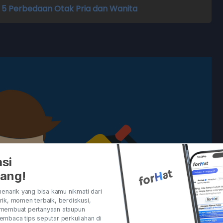
ah 5 Perbedaan Otak Pria dan Wanita
si
rang!
enarik yang bisa kamu nikmati dari
ik, momen terbaik, berdiskusi,
membuat pertanyaan ataupun
mbaca tips seputar perkuliahan di