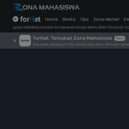
Home
Berita
Tips
Zona Misteri
Ke
ekatkan Ibadah ke Generasi Muda Skenu Bikin Panduan Salat dengan Ga
forHat: Temukan Zona Mahasiswa
×
Baru
Download sekarang di Play Store & App Store. Temukan berbag