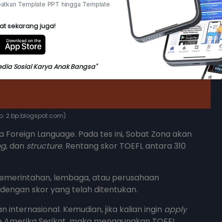
atkan Template PPT hingga Template
at sekarang juga!
edia Sosial Karya Anak Bangsa"
oto: 2.bp.blogspot.com)
a Foreign Language. Pada tes ini, Sobat Zona akan
ng
, dan
structure
. Rentang skor TOEFL antara 310
 pemerintahan, lembaga, atau perusahaan
dengan skor yang telah ditentukan.
an internasional. Kemudian, jika kalian ingin
apply
ke Amerika Serikat, maka menggunakan TOEFL