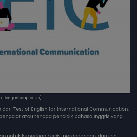
oto: tienganhcaptoc.vn)
dari Test of English for International Communication.
 pengajar atau tenaga pendidik bahasa Inggris yang
an untuk keperluan bisnis, perdagangan, dan lain