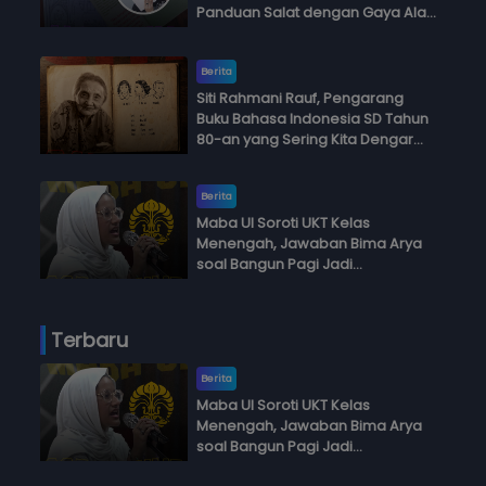
Panduan Salat dengan Gaya Ala
Anak Skena
Berita
Siti Rahmani Rauf, Pengarang
Buku Bahasa Indonesia SD Tahun
80-an yang Sering Kita Dengar
dengan Ini Budi, Ini Bapak Budi, Ini
Adik Budi
Berita
Maba UI Soroti UKT Kelas
Menengah, Jawaban Bima Arya
soal Bangun Pagi Jadi
Perdebatan
Terbaru
Berita
Maba UI Soroti UKT Kelas
Menengah, Jawaban Bima Arya
soal Bangun Pagi Jadi
Perdebatan