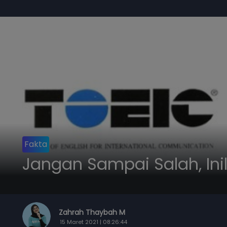
Fakta
Jangan Sampai Salah, Inil
Zahrah Thaybah M
15 Maret 2021 | 08:26:44