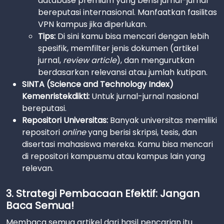
database premium yang berisi jurnal-jurnal
bereputasi internasional. Manfaatkan fasilitas
VPN kampus jika diperlukan.
Tips:
Di sini kamu bisa mencari dengan lebih
spesifik, memfilter jenis dokumen (artikel
jurnal,
review article
), dan mengurutkan
berdasarkan relevansi atau jumlah kutipan.
SINTA (Science and Technology Index)
Kemenristekdikti:
Untuk jurnal-jurnal nasional
bereputasi.
Repositori Universitas:
Banyak universitas memiliki
repositori
online
yang berisi skripsi, tesis, dan
disertasi mahasiswa mereka. Kamu bisa mencari
di repositori kampusmu atau kampus lain yang
relevan.
3. Strategi Pembacaan Efektif: Jangan
Baca Semua!
Membaca semua artikel dari hasil pencarian itu