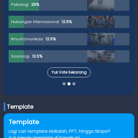
Psikologi
25%
Hubungan Internasional
12.5%
Ilmu Komunikasi
12.5%
Sosiologi
12.5%
Yuk Vote Sekarang
Template
Template
Lagi cari template Makalah, PPT, hingga Skripsi?
Yuk kepoin template di bawah ini