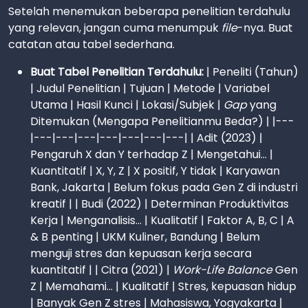
Setelah menemukan beberapa penelitian terdahulu
yang relevan, jangan cuma menumpuk
file
-nya. Buat
catatan atau tabel sederhana.
Buat Tabel Penelitian Terdahulu:
| Peneliti (Tahun)
| Judul Penelitian | Tujuan | Metode | Variabel
Utama | Hasil Kunci | Lokasi/Subjek |
Gap
yang
Ditemukan (Mengapa Penelitianmu Beda?) | |---
|---|---|---|---|---|---|---| | Adit (2023) |
Pengaruh X dan Y terhadap Z | Mengetahui... |
Kuantitatif | X, Y, Z | X positif, Y tidak | Karyawan
Bank, Jakarta | Belum fokus pada Gen Z di industri
kreatif | | Budi (2022) | Determinan Produktivitas
Kerja | Menganalisis... | Kualitatif | Faktor A, B, C | A
& B penting | UKM Kuliner, Bandung | Belum
menguji stres dan kepuasan kerja secara
kuantitatif | | Citra (2021) |
Work-Life Balance
Gen
Z | Memahami... | Kualitatif | Stres, kepuasan hidup
| Banyak Gen Z stres | Mahasiswa, Yogyakarta |