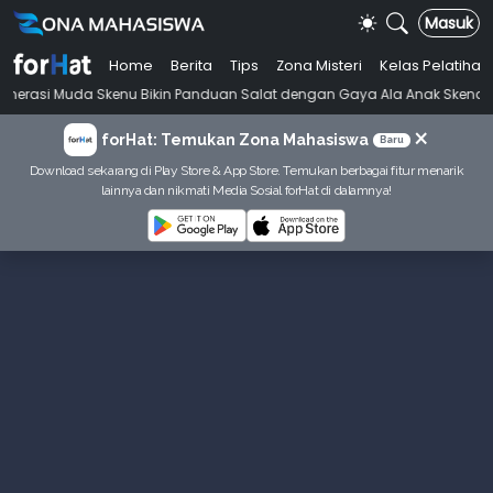
Masuk
Home
Berita
Tips
Zona Misteri
Kelas Pelatihan
•
 Skenu Bikin Panduan Salat dengan Gaya Ala Anak Skena
Mahasiswi 
×
forHat: Temukan Zona Mahasiswa
Baru
Download sekarang di Play Store & App Store. Temukan berbagai fitur menarik
lainnya dan nikmati Media Sosial forHat di dalamnya!