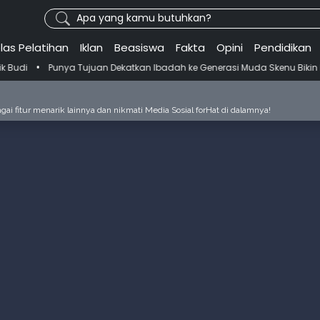
Apa yang kamu butuhkan?
las Pelatihan
Iklan
Beasiswa
Fakta
Opini
Pendidikan
juan Dekatkan Ibadah ke Generasi Muda Skenu Bikin Panduan Salat de
ai fitur menarik lainnya dan nikmati Media Sosial forHat di dalamnya!