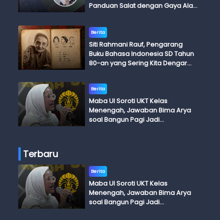
Panduan Salat dengan Gaya Ala
Anak Skena
Berita
Siti Rahmani Rauf, Pengarang
Buku Bahasa Indonesia SD Tahun
80-an yang Sering Kita Dengar
dengan Ini Budi, Ini Bapak Budi, Ini
Adik Budi
Berita
Maba UI Soroti UKT Kelas
Menengah, Jawaban Bima Arya
soal Bangun Pagi Jadi
Perdebatan
Terbaru
Berita
Maba UI Soroti UKT Kelas
Menengah, Jawaban Bima Arya
soal Bangun Pagi Jadi
Perdebatan