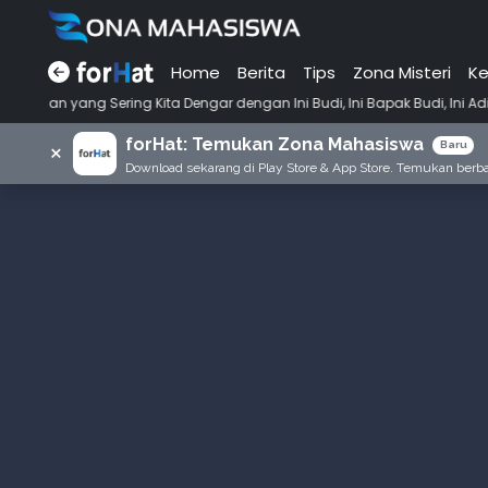
Home
Berita
Tips
Zona Misteri
Ke
•
ita Dengar dengan Ini Budi, Ini Bapak Budi, Ini Adik Budi
Punya Tu
forHat: Temukan Zona Mahasiswa
×
Baru
Download sekarang di Play Store & App Store. Temukan berbag