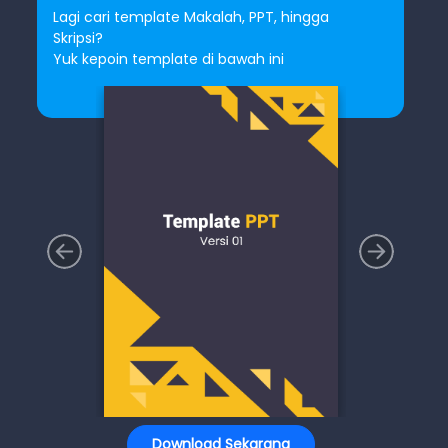
Lagi cari template Makalah, PPT, hingga
Skripsi?
Yuk kepoin template di bawah ini
Download Sekarang