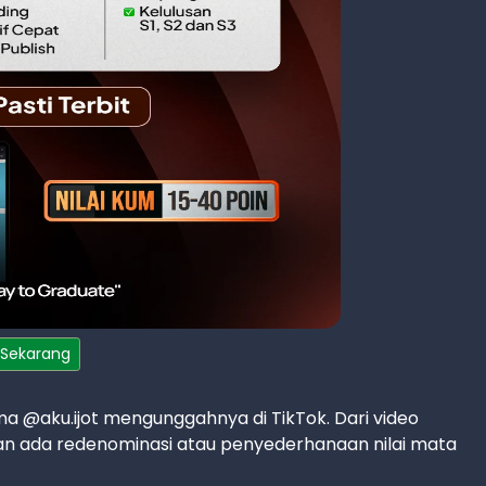
 Sekarang
a @aku.ijot mengunggahnya di TikTok. Dari video
n ada redenominasi atau penyederhanaan nilai mata