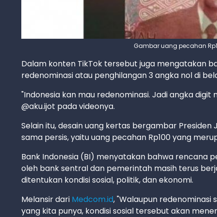
Gambar uang pecahan Rp100
Dalam konten TikTok tersebut juga mengatakan b
redenominasi atau penghilangan 3 angka nol di bel
"Indonesia kan mau redenominasi. Jadi angka digit m
@aku.ijot pada videonya.
Selain itu, desain uang kertas bergambar Presiden 
sama persis, yaitu uang pecahan Rp100 yang merupa
Bank Indonesia (BI) menyatakan bahwa rencana p
oleh bank sentral dan pemerintah masih terus berj
ditentukan kondisi sosial, politik, dan ekonomi.
Melansir dari
Medcom.id
, "Walaupun redenominasi 
yang kita punya, kondisi sosial tersebut akan mene