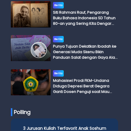
Berita
Siti Rahmani Rauf, Pengarang
Buku Bahasa Indonesia SD Tahun
80-an yang Sering Kita Dengar
dengan Ini Budi, Ini Bapak Budi, Ini
Adik Budi
Berita
Punya Tujuan Dekatkan Ibadah ke
Generasi Muda Skenu Bikin
Panduan Salat dengan Gaya Ala
Anak Skena
Berita
Mahasiswi Prodi FKM-Undana
Diduga Depresi Berat Gegara
Ganti Dosen Penguji saat Mau
Ujian Skripsi
Polling
3 Jurusan Kuliah Terfavorit Anak Soshum