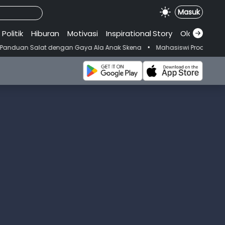
Masuk
Politik
Hiburan
Motivasi
Inspirational
.
Story
Olahraga
•
ngan Gaya Ala Anak Skena
Mahasiswi Prodi FKM-Undana Diduga Depres