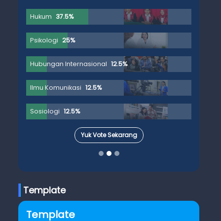
Hukum
37.5%
Psikologi
25%
Hubungan Internasional
12.5%
Ilmu Komunikasi
12.5%
Sosiologi
12.5%
Yuk Vote Sekarang
Template
Template