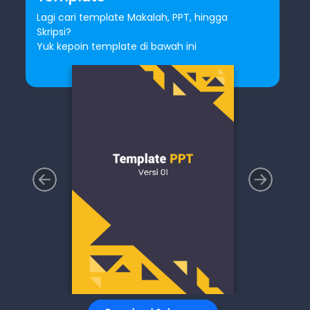
Lagi cari template Makalah, PPT, hingga
Skripsi?
Yuk kepoin template di bawah ini