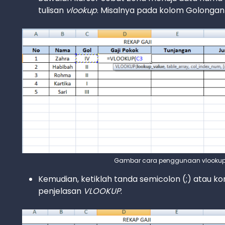
tulisan
vlookup
. Misalnya pada kolom Golongan 
Gambar cara penggunaan vlookup d
Kemudian, ketiklah tanda semicolon (;) atau k
penjelasan
VLOOKUP
.