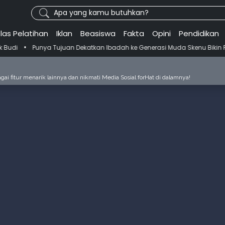
Apa yang kamu butuhkan?
las Pelatihan
Iklan
Beasiswa
Fakta
Opini
Pendidikan
Punya Tujuan Dekatkan Ibadah ke Generasi Muda Skenu Bikin Panduan S
ai fitur menarik lainnya dan nikmati Media Sosial forHat di dalamnya!