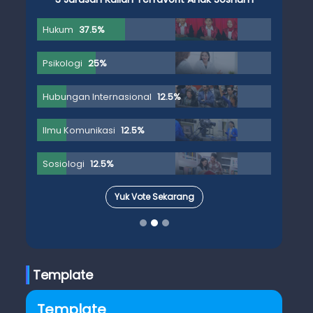
Hukum
37.5%
Psikologi
25%
Hubungan Internasional
12.5%
Ilmu Komunikasi
12.5%
Sosiologi
12.5%
Yuk Vote Sekarang
Template
Template