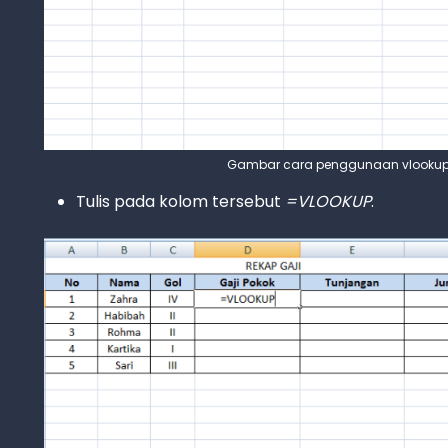
Gambar cara penggunaan vlookup d
Tulis pada kolom tersebut
=VLOOKUP
.