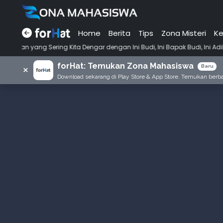
Home
Berita
Tips
Zona Misteri
Ke
•
Sering Kita Dengar dengan Ini Budi, Ini Bapak Budi, Ini Adik Budi
forHat: Temukan Zona Mahasiswa
×
Baru
Download sekarang di Play Store & App Store. Temukan berbag