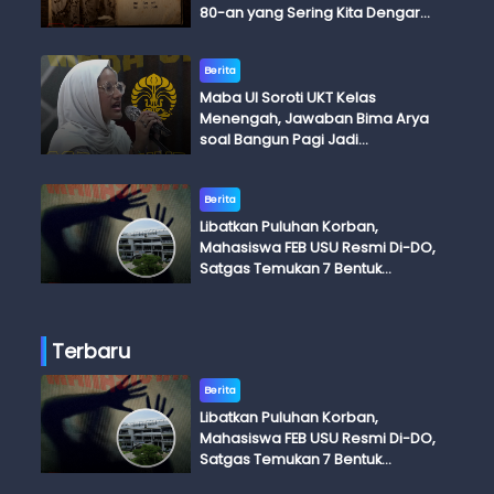
80-an yang Sering Kita Dengar
dengan Ini Budi, Ini Bapak Budi, Ini
Adik Budi
Berita
Maba UI Soroti UKT Kelas
Menengah, Jawaban Bima Arya
soal Bangun Pagi Jadi
Perdebatan
Berita
Libatkan Puluhan Korban,
Mahasiswa FEB USU Resmi Di-DO,
Satgas Temukan 7 Bentuk
Kekerasan Seksual
Terbaru
Berita
Libatkan Puluhan Korban,
Mahasiswa FEB USU Resmi Di-DO,
Satgas Temukan 7 Bentuk
Kekerasan Seksual