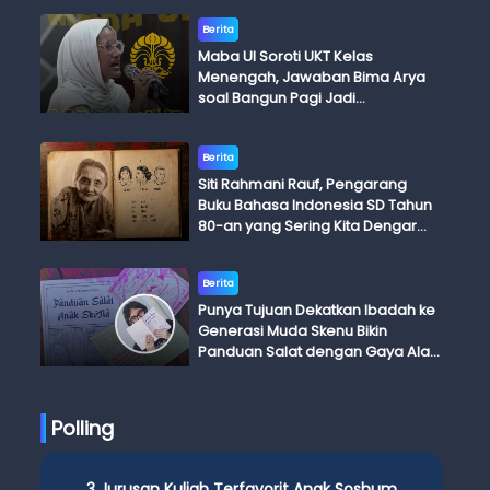
Berita
Maba UI Soroti UKT Kelas
Menengah, Jawaban Bima Arya
soal Bangun Pagi Jadi
Perdebatan
Berita
Siti Rahmani Rauf, Pengarang
Buku Bahasa Indonesia SD Tahun
80-an yang Sering Kita Dengar
dengan Ini Budi, Ini Bapak Budi, Ini
Adik Budi
Berita
Punya Tujuan Dekatkan Ibadah ke
Generasi Muda Skenu Bikin
Panduan Salat dengan Gaya Ala
Anak Skena
Polling
3 Jurusan Kuliah Terfavorit Anak Soshum