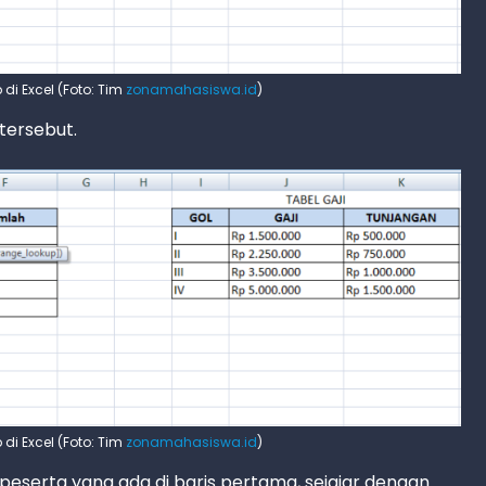
i Excel (Foto: Tim
zonamahasiswa.id
)
 tersebut.
i Excel (Foto: Tim
zonamahasiswa.id
)
eserta yang ada di baris pertama, sejajar dengan