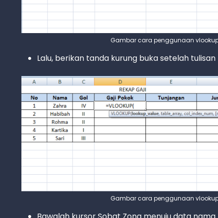
Gambar cara penggunaan vlookup d
Lalu, berikan tanda kurung buka setelah tulisan
Gambar cara penggunaan vlookup d
Bawalah kursor Sobat Zona menuju data nama p