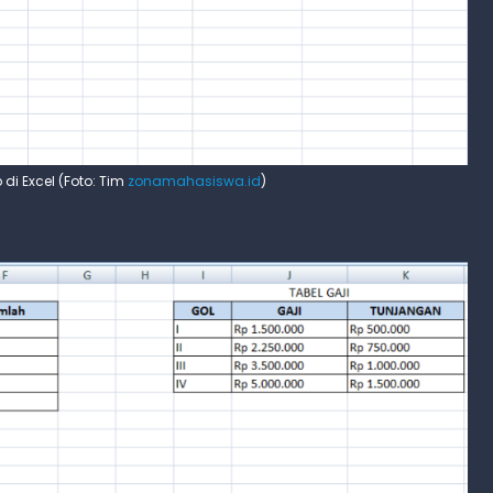
i Excel (Foto: Tim
zonamahasiswa.id
)