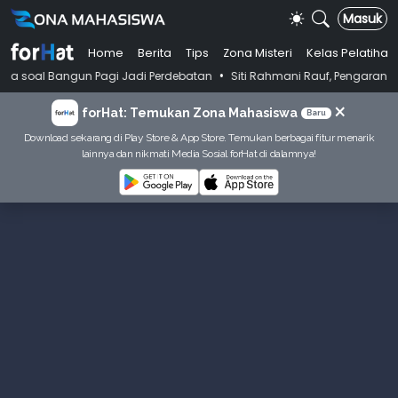
Masuk
Home
Berita
Tips
Zona Misteri
Kelas Pelatihan
•
ngun Pagi Jadi Perdebatan
Siti Rahmani Rauf, Pengarang Buku Bahasa 
×
forHat: Temukan Zona Mahasiswa
Baru
Download sekarang di Play Store & App Store. Temukan berbagai fitur menarik
lainnya dan nikmati Media Sosial forHat di dalamnya!