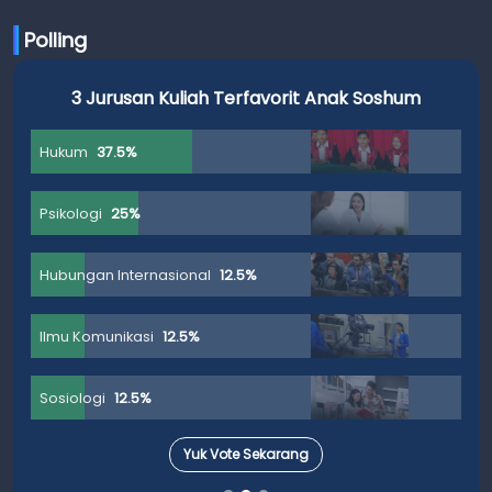
Polling
3 Jurusan Kuliah Terfavorit Anak Soshum
Hukum
37.5%
Psikologi
25%
Hubungan Internasional
12.5%
Ilmu Komunikasi
12.5%
Sosiologi
12.5%
Yuk Vote Sekarang