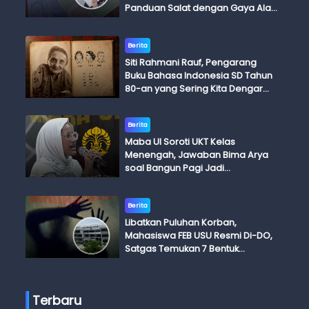
Panduan Salat dengan Gaya Ala
Anak Skena
Berita
Siti Rahmani Rauf, Pengarang
Buku Bahasa Indonesia SD Tahun
80-an yang Sering Kita Dengar
dengan Ini Budi, Ini Bapak Budi, Ini
Adik Budi
Berita
Maba UI Soroti UKT Kelas
Menengah, Jawaban Bima Arya
soal Bangun Pagi Jadi
Perdebatan
Berita
Libatkan Puluhan Korban,
Mahasiswa FEB USU Resmi Di-DO,
Satgas Temukan 7 Bentuk
Kekerasan Seksual
Terbaru