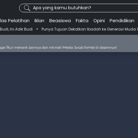
Apa yang kamu butuhkan?
las Pelatihan
Iklan
Beasiswa
Fakta
Opini
Pendidikan
•
Punya Tujuan Dekatkan Ibadah ke Generasi Muda Skenu Bikin Pandua
ai fitur menarik lainnya dan nikmati Media Sosial forHat di dalamnya!