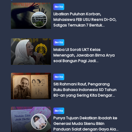
Berita
Libatkan Puluhan Korban,
Mahasiswa FEB USU Resmi Di-DO,
Satgas Temukan 7 Bentuk
Kekerasan Seksual
Berita
Maba UI Soroti UKT Kelas
Menengah, Jawaban Bima Arya
soal Bangun Pagi Jadi
Perdebatan
Berita
Siti Rahmani Rauf, Pengarang
Buku Bahasa Indonesia SD Tahun
80-an yang Sering Kita Dengar
dengan Ini Budi, Ini Bapak Budi, Ini
Adik Budi
Berita
Punya Tujuan Dekatkan Ibadah ke
Generasi Muda Skenu Bikin
Panduan Salat dengan Gaya Ala