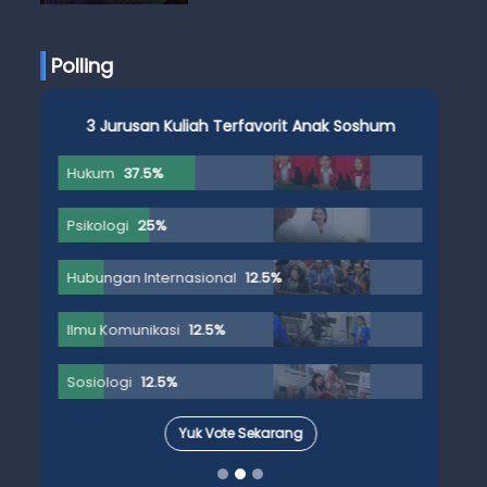
Anak Skena
Polling
3 Jurusan Kuliah Terfavorit Anak Soshum
Hukum
37.5%
Psikologi
25%
Hubungan Internasional
12.5%
Ilmu Komunikasi
12.5%
Sosiologi
12.5%
Yuk Vote Sekarang