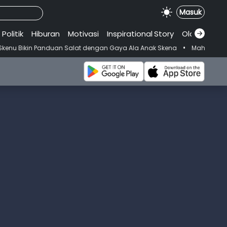
Masuk
Politik
Hiburan
Motivasi
Inspirational
.
Story
Olahraga
•
n Salat dengan Gaya Ala Anak Skena
Mahasiswi Prodi FKM-Undana Di