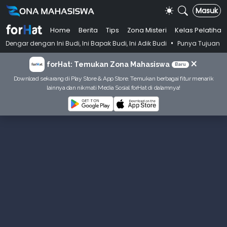
Masuk
Home
Berita
Tips
Zona Misteri
Kelas Pelatihan
•
i Budi, Ini Bapak Budi, Ini Adik Budi
Punya Tujuan Dekatkan Ibadah 
×
forHat: Temukan Zona Mahasiswa
Baru
Download sekarang di Play Store & App Store. Temukan berbagai fitur menarik
lainnya dan nikmati Media Sosial forHat di dalamnya!