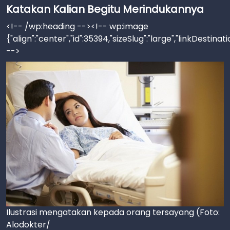
Katakan Kalian Begitu Merindukannya
<!-- /wp:heading --><!-- wp:image
{"align":"center","id":35394,"sizeSlug":"large","linkDestinat
-->
Ilustrasi mengatakan kepada orang tersayang (Foto:
Alodokter/