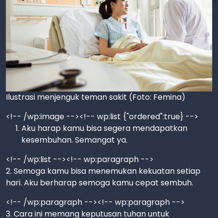
Ilustrasi menjenguk teman sakit (Foto: Femina)
<!-- /wp:image --><!-- wp:list {"ordered":true} -->
Aku harap kamu bisa segera mendapatkan
kesembuhan. Semangat ya.
<!-- /wp:list --><!-- wp:paragraph -->
2. Semoga kamu bisa menemukan kekuatan setiap
hari. Aku berharap semoga kamu cepat sembuh.
<!-- /wp:paragraph --><!-- wp:paragraph -->
3. Cara ini memang keputusan tuhan untuk