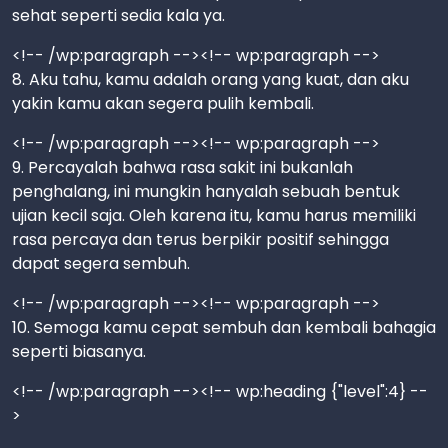
sehat seperti sedia kala ya.
<!-- /wp:paragraph --><!-- wp:paragraph -->
8. Aku tahu, kamu adalah orang yang kuat, dan aku
yakin kamu akan segera pulih kembali.
<!-- /wp:paragraph --><!-- wp:paragraph -->
9. Percayalah bahwa rasa sakit ini bukanlah
penghalang, ini mungkin hanyalah sebuah bentuk
ujian kecil saja. Oleh karena itu, kamu harus memiliki
rasa percaya dan terus berpikir positif sehingga
dapat segera sembuh.
<!-- /wp:paragraph --><!-- wp:paragraph -->
10. Semoga kamu cepat sembuh dan kembali bahagia
seperti biasanya.
<!-- /wp:paragraph --><!-- wp:heading {"level":4} --
>