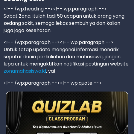
<!-- /wp:heading --><!-- wp:paragraph -->
Sobat Zona, itulah tadi 50 ucapan untuk orang yang
sedang sakit, semoga lekas sembuh ya dan kalian
juga jaga kesehatan.
<!-- /wp:paragraph --><!-- wp:paragraph -->
Untuk tetap update mengenai informasi menarik
seputar dunia perkuliahan dan mahasiswa, jangan
lupa untuk mengaktifkan notifikasi postingan website
zonamahasiswa.id
, ya!
<!-- /wp:paragraph --><!-- wp:quote -->