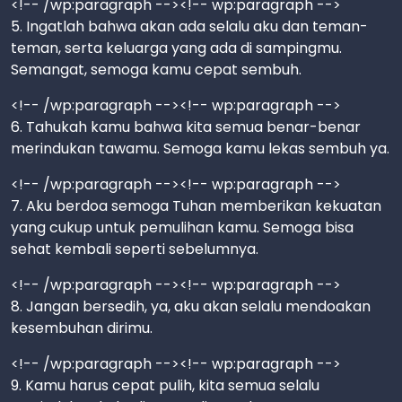
<!-- /wp:paragraph --><!-- wp:paragraph -->
5. Ingatlah bahwa akan ada selalu aku dan teman-
teman, serta keluarga yang ada di sampingmu.
Semangat, semoga kamu cepat sembuh.
<!-- /wp:paragraph --><!-- wp:paragraph -->
6. Tahukah kamu bahwa kita semua benar-benar
merindukan tawamu. Semoga kamu lekas sembuh ya.
<!-- /wp:paragraph --><!-- wp:paragraph -->
7. Aku berdoa semoga Tuhan memberikan kekuatan
yang cukup untuk pemulihan kamu. Semoga bisa
sehat kembali seperti sebelumnya.
<!-- /wp:paragraph --><!-- wp:paragraph -->
8. Jangan bersedih, ya, aku akan selalu mendoakan
kesembuhan dirimu.
<!-- /wp:paragraph --><!-- wp:paragraph -->
9. Kamu harus cepat pulih, kita semua selalu