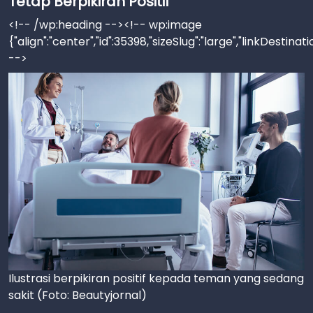
Tetap Berpikiran Positif
<!-- /wp:heading --><!-- wp:image
{"align":"center","id":35398,"sizeSlug":"large","linkDestinat
-->
Ilustrasi berpikiran positif kepada teman yang sedang
sakit (Foto: Beautyjornal)