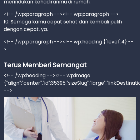
merindukan kehadiranmu di rumah.
<!-- /wp:paragraph --><!-- wp:paragraph -->
10. Semoga kamu cepat sehat dan kembali pulih
dengan cepat, ya.
<!-- /wp:paragraph --><!-- wp:heading {"level":4} --
>
Terus Memberi Semangat
<!-- /wp:heading --><!-- wp:image
{"align":"center","id":35395,"sizeSlug":"large","linkDestinat
-->