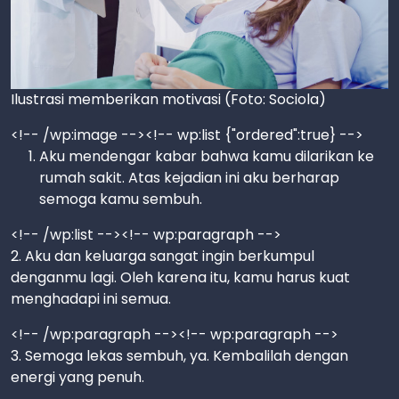
Ilustrasi memberikan motivasi (Foto: Sociola)
<!-- /wp:image --><!-- wp:list {"ordered":true} -->
Aku mendengar kabar bahwa kamu dilarikan ke
rumah sakit. Atas kejadian ini aku berharap
semoga kamu sembuh.
<!-- /wp:list --><!-- wp:paragraph -->
2. Aku dan keluarga sangat ingin berkumpul
denganmu lagi. Oleh karena itu, kamu harus kuat
menghadapi ini semua.
<!-- /wp:paragraph --><!-- wp:paragraph -->
3. Semoga lekas sembuh, ya. Kembalilah dengan
energi yang penuh.