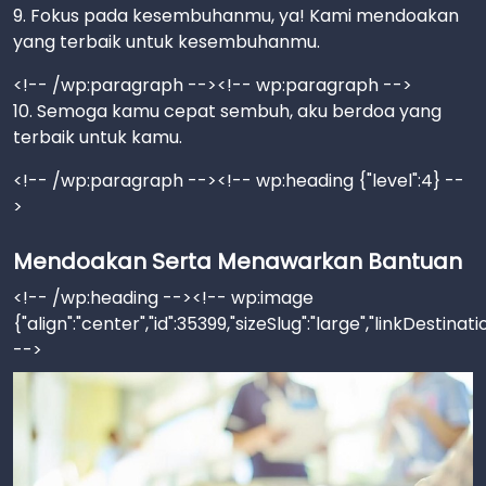
9. Fokus pada kesembuhanmu, ya! Kami mendoakan
yang terbaik untuk kesembuhanmu.
<!-- /wp:paragraph --><!-- wp:paragraph -->
10. Semoga kamu cepat sembuh, aku berdoa yang
terbaik untuk kamu.
<!-- /wp:paragraph --><!-- wp:heading {"level":4} --
>
Mendoakan Serta Menawarkan Bantuan
<!-- /wp:heading --><!-- wp:image
{"align":"center","id":35399,"sizeSlug":"large","linkDestinat
-->