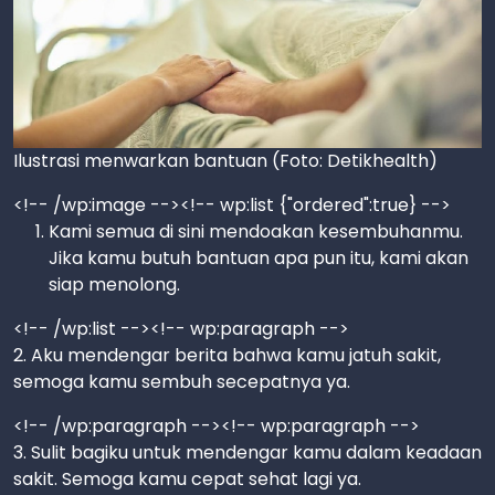
Ilustrasi menwarkan bantuan (Foto: Detikhealth)
<!-- /wp:image --><!-- wp:list {"ordered":true} -->
Kami semua di sini mendoakan kesembuhanmu.
Jika kamu butuh bantuan apa pun itu, kami akan
siap menolong.
<!-- /wp:list --><!-- wp:paragraph -->
2. Aku mendengar berita bahwa kamu jatuh sakit,
semoga kamu sembuh secepatnya ya.
<!-- /wp:paragraph --><!-- wp:paragraph -->
3. Sulit bagiku untuk mendengar kamu dalam keadaan
sakit. Semoga kamu cepat sehat lagi ya.