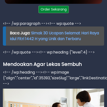
Order Sekarang
<!-- /wp:paragraph --><!-- wp:quote -->
Baca Juga:
Simak 30 Ucapan Selamat Hari Raya
Idul Fitri 1442 H yang Unik dan Terbaru
<!-- /wp:quote --><!-- wp:heading {"level":4} -->
Mendoakan Agar Lekas Sembuh
<!-- /wp:heading --><!-- wp:image
{"align":"center","id":35393,"sizeSlug":"large","linkDestinat
-->