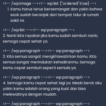
<!-- /wp:image --><!-- wp:list {"ordered":true} -->
Kamu harus terus bersemangat dan yakin bahwa
esok sudah beranjak dari tempat tidur di rumah
sakit ini.
<!-- /wp:list --><!-- wp:paragraph -->
2. Nanti kita rayakan jika kamu sudah sembuh nanti,
semoga cepat sehat ya.
<!-- /wp:paragraph --><!-- wp:paragraph -->
3. Kita semua sangat mengkhawatirkan kamu. Kita
semua sangat merindukan kehadiranmu. Semoga
kamu cepat sembuh seperti semula ya.
<!-- /wp:paragraph --><!-- wp:paragraph -->
4. Semoga kamu cepat sehat lagi ya. Meski berat aku
yakin kamu adalah orang yang kuat dan bisa
melewatinya dengan mudah.
<!-- /wp:paragraph --><!-- wp:paragraph -->