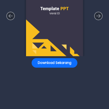
Download Sekarang