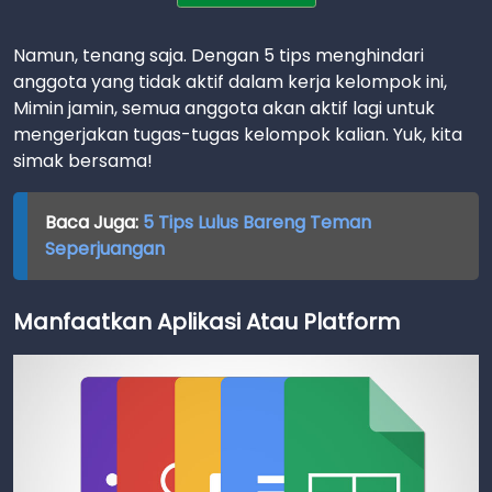
Namun, tenang saja. Dengan 5 tips menghindari
anggota yang tidak aktif dalam kerja kelompok ini,
Mimin jamin, semua anggota akan aktif lagi untuk
mengerjakan tugas-tugas kelompok kalian. Yuk, kita
simak bersama!
Baca Juga:
5 Tips Lulus Bareng Teman
Seperjuangan
Manfaatkan Aplikasi Atau Platform