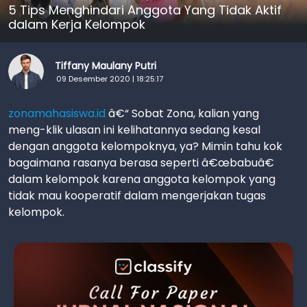
5 Tips Menghindari Anggota Yang Tidak Aktif
dalam Kerja Kelompok
Tiffany Maulany Putri
09 Desember 2020 | 18:25:17
zonamahasiswa.id
â€“ Sobat Zona, kalian yang
meng-klik ulasan ini kelihatannya sedang kesal
dengan anggota kelompoknya, ya? Mimin tahu kok
bagaimana rasanya berasa seperti â€œbabuâ€
dalam kelompok karena anggota kelompok yang
tidak mau kooperatif dalam mengerjakan tugas
kelompok.