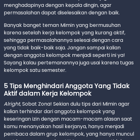
menghadapinya dengan kepala dingin, agar
permasalahan dapat diselesaikan dengan baik.
Banyak banget teman Mimin yang bermusuhan
karena setelah kerja kelompok yang kurang aktif,
sehingga permasalahannya selesai dengan cara
yang tidak baik-baik saja. Jangan sampai kalian
dengan anggota kelompok menjadi seperti ini ya!
Sayang kalau pertemanannya juga usai karena tugas
kelompok satu semester.
5 Tips Menghindari Anggota Yang Tidak
Aktif dalam Kerja Kelompok
Alright
, Sobat Zona! Sekian dulu tips dari Mimin agar
kalian terhindar dari anggota kelompok yang
keseringan izin dengan macam-macam alasan saat
kamu menanyakan hasil kerjanya, hanya menjadi
pembaca dalam grup kelompok, yang hanya muncul