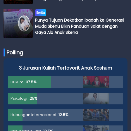
Budi
Berita
Punya Tujuan Dekatkan Ibadah ke Generasi
Muda Skenu Bikin Panduan Salat dengan
Gaya Ala Anak Skena
Polling
3 Jurusan Kuliah Terfavorit Anak Soshum
Hukum
37.5%
Psikologi
25%
Hubungan Internasional
12.5%