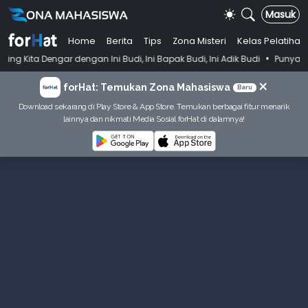
Masuk
Home
Berita
Tips
Zona Misteri
Kelas Pelatihan
•
dengan Ini Budi, Ini Bapak Budi, Ini Adik Budi
Punya Tujuan Dekatka
×
forHat: Temukan Zona Mahasiswa
Baru
Download sekarang di Play Store & App Store. Temukan berbagai fitur menarik
lainnya dan nikmati Media Sosial forHat di dalamnya!