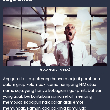
(Foto: Gaya Tempo)
Anggota kelompok yang hanya menjadi pembaca
dalam grup kelompok, cuma numpang NIM atau
nama saja, yang hanya kebagian nge-print, bahkan
yang tidak berkontribusi sama sekali memang
membuat siapapun naik darah alias emosi
memuncak. Namun, ada baiknya kamu juga