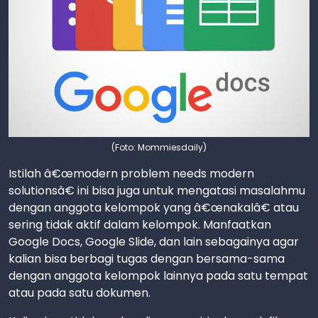
(Foto: Mommiesdaily)
Istilah â€œmodern problem needs modern
solutionsâ€ ini bisa juga untuk mengatasi masalahmu
dengan anggota kelompok yang â€œnakalâ€ atau
sering tidak aktif dalam kelompok. Manfaatkan
Google Docs, Google Slide, dan lain sebagainya agar
kalian bisa berbagi tugas dengan bersama-sama
dengan anggota kelompok lainnya pada satu tempat
atau pada satu dokumen.