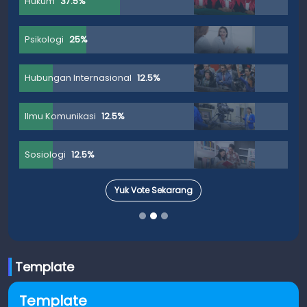
Hukum
37.5%
Psikologi
25%
Hubungan Internasional
12.5%
Ilmu Komunikasi
12.5%
Sosiologi
12.5%
Yuk Vote Sekarang
Template
Template