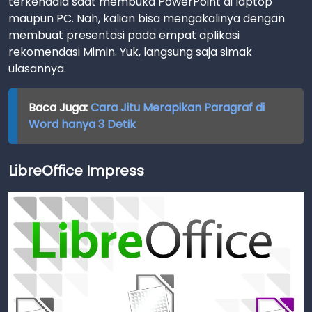
terkendala saat membuka PowerPoint di laptop
maupun PC. Nah, kalian bisa mengakalinya dengan
membuat presentasi pada empat aplikasi
rekomendasi Mimin. Yuk, langsung saja simak
ulasannya.
Baca Juga:
Cara Jitu Merapikan Paragraf di
Word hanya 3 Detik
LibreOffice Impress