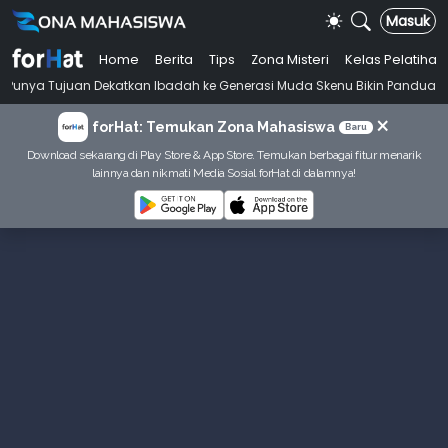
Masuk
Home
Berita
Tips
Zona Misteri
Kelas Pelatihan
an Dekatkan Ibadah ke Generasi Muda Skenu Bikin Panduan Salat denga
×
forHat: Temukan Zona Mahasiswa
Baru
Download sekarang di Play Store & App Store. Temukan berbagai fitur menarik
lainnya dan nikmati Media Sosial forHat di dalamnya!