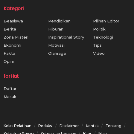
Kategori
Beasiswa
Pendidikan
Pilihan Editor
Berita
Hiburan
Politik
Zona Misteri
Inspirational Story
Teknologi
Ekonomi
Motivasi
Tips
Fakta
Olahraga
Video
Opini
forHat
Daftar
Masuk
Kelas Pelatihan
Redaksi
Disclaimer
Kontak
Tentang
Kebijakan Privasi
Ketentuan Layanan
Karir
Iklan