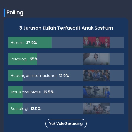
Polling
3 Jurusan Kuliah Terfavorit Anak Soshum
Hukum
37.5%
Psikologi
25%
Hubungan Internasional
12.5%
Ilmu Komunikasi
12.5%
Sosiologi
12.5%
Yuk Vote Sekarang