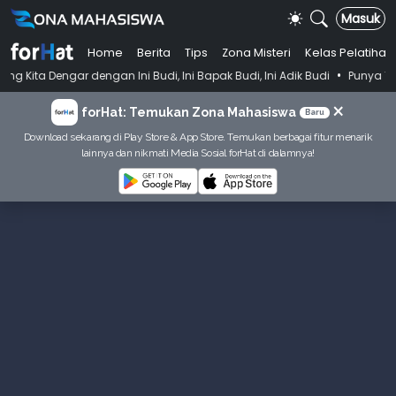
Masuk
Home
Berita
Tips
Zona Misteri
Kelas Pelatihan
•
dengan Ini Budi, Ini Bapak Budi, Ini Adik Budi
Punya Tujuan Dekatka
×
forHat: Temukan Zona Mahasiswa
Baru
Download sekarang di Play Store & App Store. Temukan berbagai fitur menarik
lainnya dan nikmati Media Sosial forHat di dalamnya!