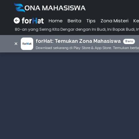
Home
Berita
Tips
Zona Misteri
Ke
•
g Sering Kita Dengar dengan Ini Budi, Ini Bapak Budi, Ini Adik Budi
forHat: Temukan Zona Mahasiswa
×
Baru
Download sekarang di Play Store & App Store. Temukan berbag