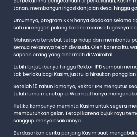
Berbekal ilmu pengetahuan di perkuliahan, Kasi
tanan, membangun irigasi dan jalan desa, hingga 
Umumnya, program KKN hanya diadakan selama tiga
satu ini enggan pulang karena merasa tugasnya b
Mahasiswa tersebut tetap hidup dan membantu par
semua rekannya telah diwisuda. Oleh karena itu, w
sapaan orang yang dihormati di Waimital.
Lebih lanjut, ibunya hingga Rektor IPB sampai mem
tak berlaku bagi Kasim, justru ia hiraukan panggilan
Setelah 15 tahun lamanya, Rektor IPB mengutus se
telah lama menetap di Waimital hanya mengenakan b
Ketika kampunya meminta Kasim untuk segera mer
membutuhkan gelar. Tetapi karena bujuk rayu tema
sanggup menyelesaikannya.
Berdasarkan cerita panjang Kasim saat mengabdi 