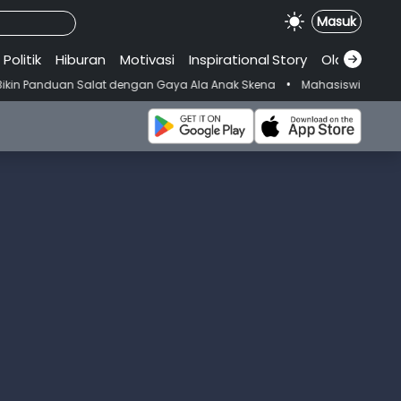
Masuk
Politik
Hiburan
Motivasi
Inspirational
.
Story
Olahraga
•
 Salat dengan Gaya Ala Anak Skena
Mahasiswi Prodi FKM-Undana Did