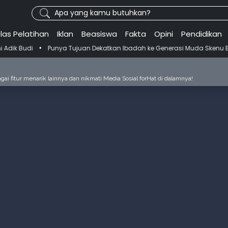
Apa yang kamu butuhkan?
las Pelatihan
Iklan
Beasiswa
Fakta
Opini
Pendidikan
Punya Tujuan Dekatkan Ibadah ke Generasi Muda Skenu Bikin Panduan
ai fitur menarik lainnya dan nikmati Media Sosial forHat di dalamnya!