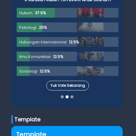
Hukum
37.5%
Psikologi
25%
Hubungan Internasional
12.5%
Ilmu Komunikasi
12.5%
Sosiologi
12.5%
Yuk Vote Sekarang
Template
Template