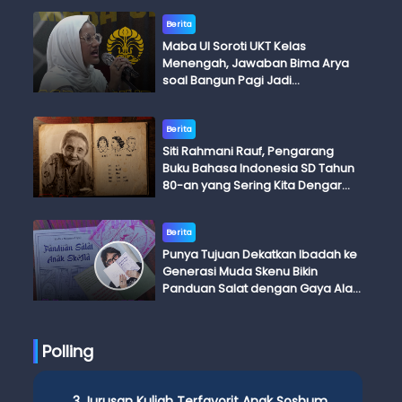
Berita
Maba UI Soroti UKT Kelas
Menengah, Jawaban Bima Arya
soal Bangun Pagi Jadi
Perdebatan
Berita
Siti Rahmani Rauf, Pengarang
Buku Bahasa Indonesia SD Tahun
80-an yang Sering Kita Dengar
dengan Ini Budi, Ini Bapak Budi, Ini
Adik Budi
Berita
Punya Tujuan Dekatkan Ibadah ke
Generasi Muda Skenu Bikin
Panduan Salat dengan Gaya Ala
Anak Skena
Polling
3 Jurusan Kuliah Terfavorit Anak Soshum