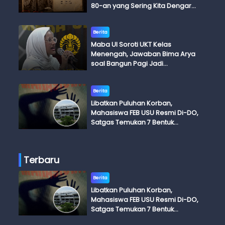
80-an yang Sering Kita Dengar
dengan Ini Budi, Ini Bapak Budi, Ini
Adik Budi
Berita
Maba UI Soroti UKT Kelas
Menengah, Jawaban Bima Arya
soal Bangun Pagi Jadi
Perdebatan
Berita
Libatkan Puluhan Korban,
Mahasiswa FEB USU Resmi Di-DO,
Satgas Temukan 7 Bentuk
Kekerasan Seksual
Terbaru
Berita
Libatkan Puluhan Korban,
Mahasiswa FEB USU Resmi Di-DO,
Satgas Temukan 7 Bentuk
Kekerasan Seksual