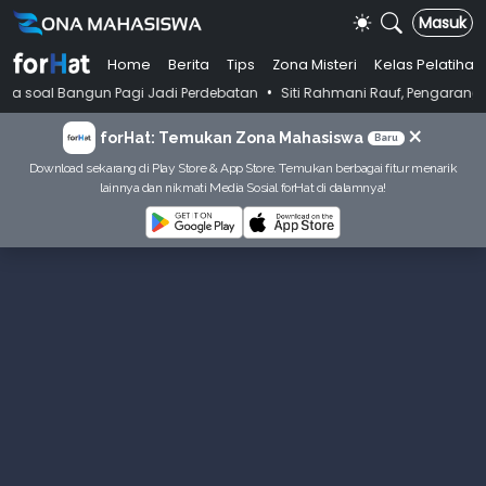
Masuk
Home
Berita
Tips
Zona Misteri
Kelas Pelatihan
•
ngun Pagi Jadi Perdebatan
Siti Rahmani Rauf, Pengarang Buku Bahasa 
×
forHat: Temukan Zona Mahasiswa
Baru
Download sekarang di Play Store & App Store. Temukan berbagai fitur menarik
lainnya dan nikmati Media Sosial forHat di dalamnya!