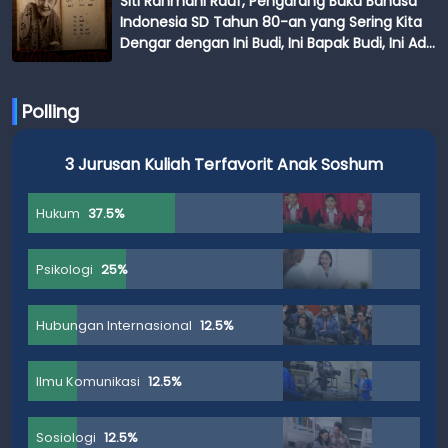
Siti Rahmani Rauf, Pengarang Buku Bahasa
Indonesia SD Tahun 80-an yang Sering Kita
Dengar dengan Ini Budi, Ini Bapak Budi, Ini Adik
Budi
Polling
3 Jurusan Kuliah Terfavorit Anak Soshum
Hukum
37.5%
Psikologi
25%
Hubungan Internasional
12.5%
Ilmu Komunikasi
12.5%
Sosiologi
12.5%