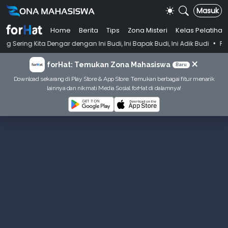
Masuk
Home
Berita
Tips
Zona Misteri
Kelas Pelatihan
•
 Dengar dengan Ini Budi, Ini Bapak Budi, Ini Adik Budi
Punya Tujuan 
×
forHat: Temukan Zona Mahasiswa
Baru
Download sekarang di Play Store & App Store. Temukan berbagai fitur menarik
lainnya dan nikmati Media Sosial forHat di dalamnya!