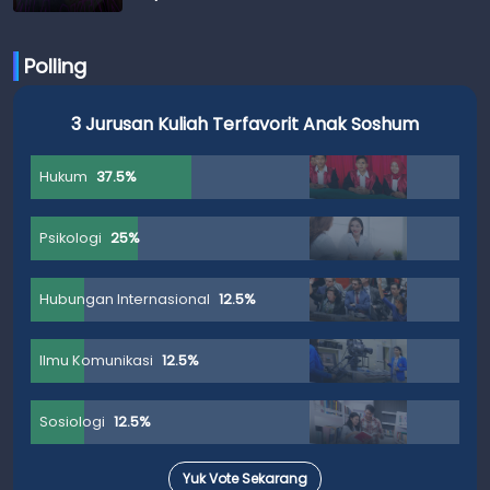
Polling
3 Jurusan Kuliah Terfavorit Anak Soshum
Hukum
37.5%
Psikologi
25%
Hubungan Internasional
12.5%
Ilmu Komunikasi
12.5%
Sosiologi
12.5%
Yuk Vote Sekarang