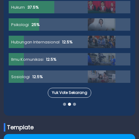
Hukum
37.5%
Psikologi
25%
Hubungan Internasional
12.5%
Ilmu Komunikasi
12.5%
Sosiologi
12.5%
Yuk Vote Sekarang
Template