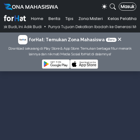
Masuk
Home
Berita
Tips
Zona Misteri
Kelas Pelatihan
•
Adik Budi
Punya Tujuan Dekatkan Ibadah ke Generasi Muda Skenu Bi
×
forHat: Temukan Zona Mahasiswa
Baru
Download sekarang di Play Store & App Store. Temukan berbagai fitur menarik
lainnya dan nikmati Media Sosial forHat di dalamnya!