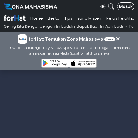
Masuk
Home
Berita
Tips
Zona Misteri
Kelas Pelatihan
•
engar dengan Ini Budi, Ini Bapak Budi, Ini Adik Budi
Punya Tujuan D
×
forHat: Temukan Zona Mahasiswa
Baru
Download sekarang di Play Store & App Store. Temukan berbagai fitur menarik
lainnya dan nikmati Media Sosial forHat di dalamnya!