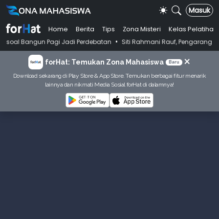
Masuk
Home
Berita
Tips
Zona Misteri
Kelas Pelatihan
•
un Pagi Jadi Perdebatan
Siti Rahmani Rauf, Pengarang Buku Bahasa I
×
forHat: Temukan Zona Mahasiswa
Baru
Download sekarang di Play Store & App Store. Temukan berbagai fitur menarik
lainnya dan nikmati Media Sosial forHat di dalamnya!