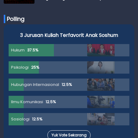
Budi
Polling
3 Jurusan Kuliah Terfavorit Anak Soshum
Hukum
37.5%
Psikologi
25%
Hubungan Internasional
12.5%
Ilmu Komunikasi
12.5%
Sosiologi
12.5%
Yuk Vote Sekarang