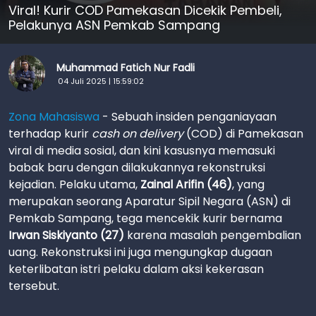
Viral! Kurir COD Pamekasan Dicekik Pembeli,
Pelakunya ASN Pemkab Sampang
Muhammad Fatich Nur Fadli
04 Juli 2025 | 15:59:02
Zona Mahasiswa
- Sebuah insiden penganiayaan
terhadap kurir
cash on delivery
(COD) di Pamekasan
viral di media sosial, dan kini kasusnya memasuki
babak baru dengan dilakukannya rekonstruksi
kejadian. Pelaku utama,
Zainal Arifin (46)
, yang
merupakan seorang Aparatur Sipil Negara (ASN) di
Pemkab Sampang, tega mencekik kurir bernama
Irwan Siskiyanto (27)
karena masalah pengembalian
uang. Rekonstruksi ini juga mengungkap dugaan
keterlibatan istri pelaku dalam aksi kekerasan
tersebut.