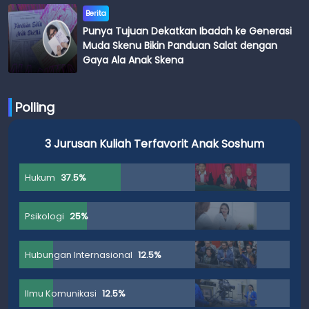
Berita
Punya Tujuan Dekatkan Ibadah ke Generasi
Muda Skenu Bikin Panduan Salat dengan
Gaya Ala Anak Skena
Polling
3 Jurusan Kuliah Terfavorit Anak Soshum
Hukum
37.5%
Psikologi
25%
Hubungan Internasional
12.5%
Ilmu Komunikasi
12.5%