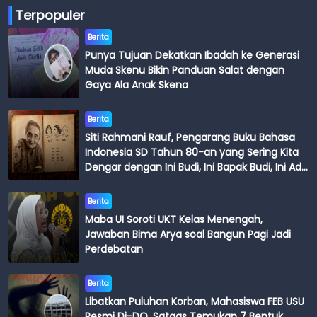
Terpopuler
Berita
Punya Tujuan Dekatkan Ibadah ke Generasi
Muda Skenu Bikin Panduan Salat dengan
Gaya Ala Anak Skena
Berita
Siti Rahmani Rauf, Pengarang Buku Bahasa
Indonesia SD Tahun 80-an yang Sering Kita
Dengar dengan Ini Budi, Ini Bapak Budi, Ini Adik
Budi
Berita
Maba UI Soroti UKT Kelas Menengah,
Jawaban Bima Arya soal Bangun Pagi Jadi
Perdebatan
Berita
Libatkan Puluhan Korban, Mahasiswa FEB USU
Resmi Di-DO, Satgas Temukan 7 Bentuk