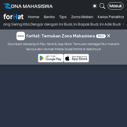
Masuk
Home
Berita
Tips
Zona Misteri
Kelas Pelatihan
•
ta Dengar dengan Ini Budi, Ini Bapak Budi, Ini Adik Budi
Punya Tujua
×
forHat: Temukan Zona Mahasiswa
Baru
Download sekarang di Play Store & App Store. Temukan berbagai fitur menarik
lainnya dan nikmati Media Sosial forHat di dalamnya!