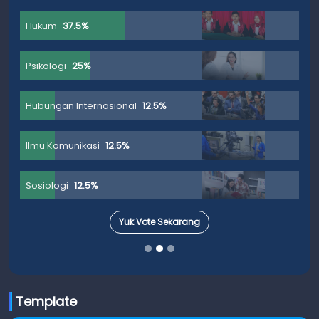
Hukum
37.5%
Psikologi
25%
Hubungan Internasional
12.5%
Ilmu Komunikasi
12.5%
Sosiologi
12.5%
Yuk Vote Sekarang
Template