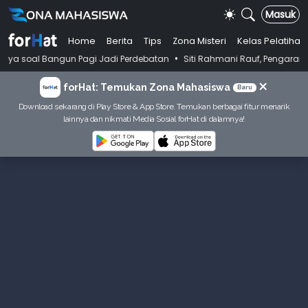
Masuk
Home
Berita
Tips
Zona Misteri
Kelas Pelatihan
•
Bangun Pagi Jadi Perdebatan
Siti Rahmani Rauf, Pengarang Buku Baha
×
forHat: Temukan Zona Mahasiswa
Baru
Download sekarang di Play Store & App Store. Temukan berbagai fitur menarik
lainnya dan nikmati Media Sosial forHat di dalamnya!