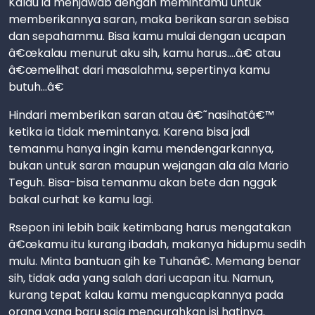
Kalau ia menjawab dengan memintamu untuk
memberikannya saran, maka berikan saran sebisa
dan sepahammu. Bisa kamu mulai dengan ucapan
â€œkalau menurut aku sih, kamu harus....â€ atau
â€œmelihat dari masalahmu, sepertinya kamu
butuh...â€
Hindari memberikan saran atau â€˜nasihatâ€™
ketika ia tidak memintanya. Karena bisa jadi
temanmu hanya ingin kamu mendengarkannya,
bukan untuk saran maupun wejangan ala ala Mario
Teguh. Bisa-bisa temanmu akan bete dan nggak
bakal curhat ke kamu lagi.
Rsepon ini lebih baik ketimbang harus mengatakan
â€œkamu itu kurang ibadah, makanya hidupmu sedih
mulu. Minta bantuan gih ke Tuhanâ€. Memang benar
sih, tidak ada yang salah dari ucapan itu. Namun,
kurang tepat kalau kamu mengucapkannya pada
orang yang baru saja mencurahkan isi hatinya.