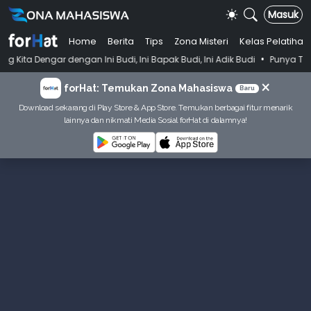
Masuk
Home
Berita
Tips
Zona Misteri
Kelas Pelatihan
•
an Ini Budi, Ini Bapak Budi, Ini Adik Budi
Punya Tujuan Dekatkan I
×
forHat: Temukan Zona Mahasiswa
Baru
Download sekarang di Play Store & App Store. Temukan berbagai fitur menarik
lainnya dan nikmati Media Sosial forHat di dalamnya!