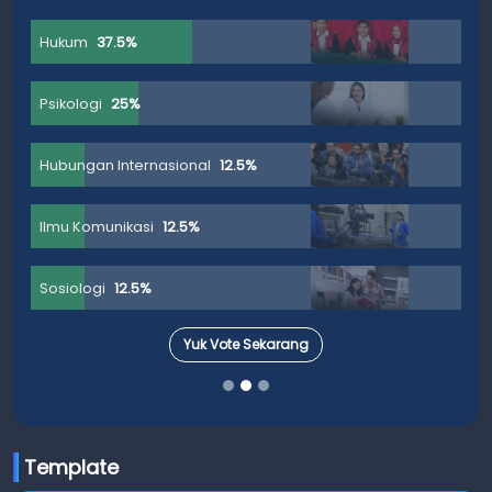
Hukum
37.5%
Psikologi
25%
Hubungan Internasional
12.5%
Ilmu Komunikasi
12.5%
Sosiologi
12.5%
Yuk Vote Sekarang
Template