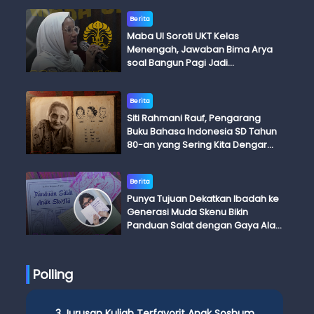
Berita
Maba UI Soroti UKT Kelas
Menengah, Jawaban Bima Arya
soal Bangun Pagi Jadi
Perdebatan
Berita
Siti Rahmani Rauf, Pengarang
Buku Bahasa Indonesia SD Tahun
80-an yang Sering Kita Dengar
dengan Ini Budi, Ini Bapak Budi, Ini
Adik Budi
Berita
Punya Tujuan Dekatkan Ibadah ke
Generasi Muda Skenu Bikin
Panduan Salat dengan Gaya Ala
Anak Skena
Polling
3 Jurusan Kuliah Terfavorit Anak Soshum