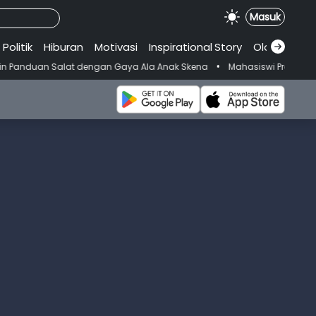
Masuk
Politik
Hiburan
Motivasi
Inspirational
.
Story
Olahraga
•
lat dengan Gaya Ala Anak Skena
Mahasiswi Prodi FKM-Undana Diduga 