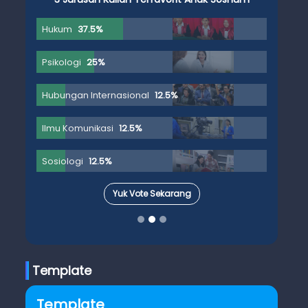
Hukum
37.5%
Psikologi
25%
Hubungan Internasional
12.5%
Ilmu Komunikasi
12.5%
Sosiologi
12.5%
Yuk Vote Sekarang
Template
Template