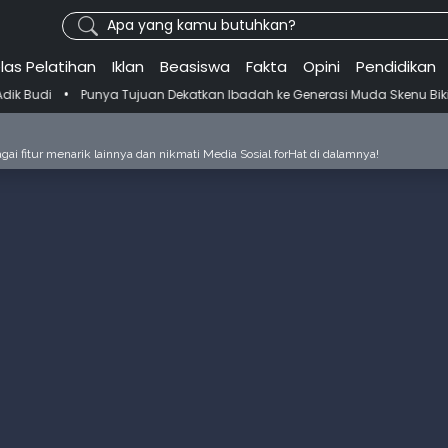
Apa yang kamu butuhkan?
las Pelatihan
Iklan
Beasiswa
Fakta
Opini
Pendidikan
nya Tujuan Dekatkan Ibadah ke Generasi Muda Skenu Bikin Panduan Sa
ai fitur menarik lainnya dan nikmati Media Sosial forHat di dalamnya!