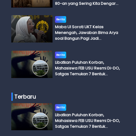
80-an yang Sering Kita Dengar
dengan Ini Budi, Ini Bapak Budi, Ini
Adik Budi
Berita
Maba UI Soroti UKT Kelas
Menengah, Jawaban Bima Arya
soal Bangun Pagi Jadi
Perdebatan
Berita
Libatkan Puluhan Korban,
Mahasiswa FEB USU Resmi Di-DO,
Satgas Temukan 7 Bentuk
Kekerasan Seksual
Terbaru
Berita
Libatkan Puluhan Korban,
Mahasiswa FEB USU Resmi Di-DO,
Satgas Temukan 7 Bentuk
Kekerasan Seksual