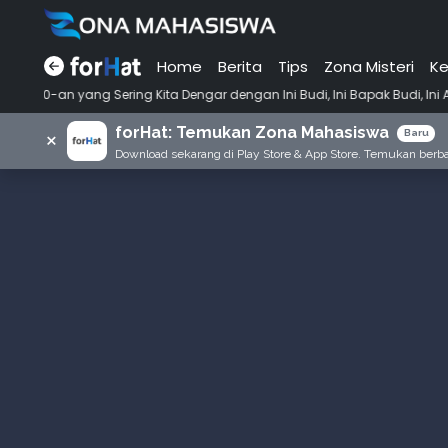
Home
Berita
Tips
Zona Misteri
Ke
•
ering Kita Dengar dengan Ini Budi, Ini Bapak Budi, Ini Adik Budi
Pu
forHat: Temukan Zona Mahasiswa
×
Baru
Download sekarang di Play Store & App Store. Temukan berbag