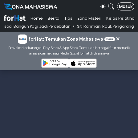
Masuk
Home
Berita
Tips
Zona Misteri
Kelas Pelatihan
•
 Pagi Jadi Perdebatan
Siti Rahmani Rauf, Pengarang Buku Bahasa Indo
×
forHat: Temukan Zona Mahasiswa
Baru
Download sekarang di Play Store & App Store. Temukan berbagai fitur menarik
lainnya dan nikmati Media Sosial forHat di dalamnya!