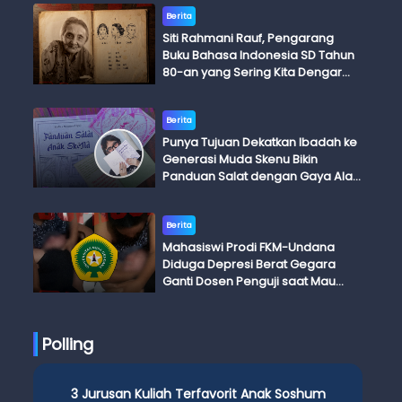
Berita
Siti Rahmani Rauf, Pengarang
Buku Bahasa Indonesia SD Tahun
80-an yang Sering Kita Dengar
dengan Ini Budi, Ini Bapak Budi, Ini
Adik Budi
Berita
Punya Tujuan Dekatkan Ibadah ke
Generasi Muda Skenu Bikin
Panduan Salat dengan Gaya Ala
Anak Skena
Berita
Mahasiswi Prodi FKM-Undana
Diduga Depresi Berat Gegara
Ganti Dosen Penguji saat Mau
Ujian Skripsi
Polling
3 Jurusan Kuliah Terfavorit Anak Soshum