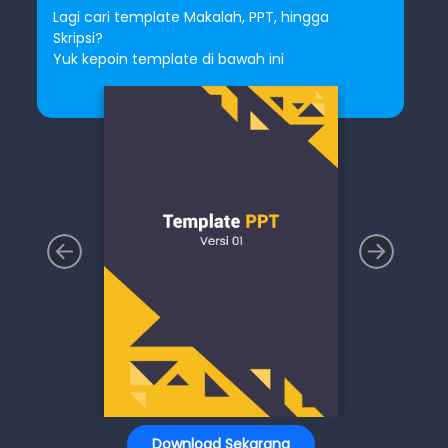
Lagi cari template Makalah, PPT, hingga
Skripsi?
Yuk kepoin template di bawah ini
Download Sekarang