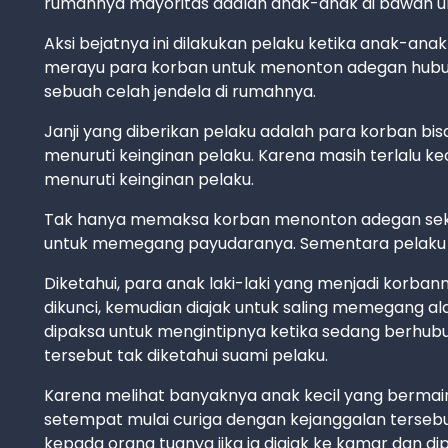
rumahnya mayoritas adalah anak-anak di bawah u
Aksi bejatnya ini dilakukan pelaku ketika anak-ana
merayu para korban untuk menonton adegan hubung
sebuah celah jendela di rumahnya.
Janji yang diberikan pelaku adalah para korban bi
menuruti keinginan pelaku. Karena masih terlalu kec
menuruti keinginan pelaku.
Tak hanya memaksa korban menonton adegan seks
untuk memegang payudaranya. Sementara pelaku 
Diketahui, para anak laki-laki yang menjadi korba
dikunci, kemudian diajak untuk saling memegang a
dipaksa untuk mengintipnya ketika sedang berhub
tersebut tak diketahui suami pelaku.
Karena melihat banyaknya anak kecil yang bermain
setempat mulai curiga dengan kejanggalan tersebu
kepada orang tuanya jika ia diajak ke kamar dan d