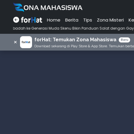
Home
Berita
Tips
Zona Misteri
Ke
 Generasi Muda Skenu Bikin Panduan Salat dengan Gaya Ala Anak Skena
forHat: Temukan Zona Mahasiswa
×
Baru
Download sekarang di Play Store & App Store. Temukan berbag