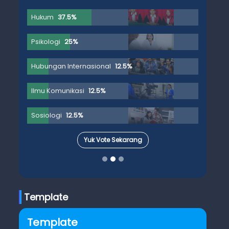
Hukum
37.5%
Psikologi
25%
Hubungan Internasional
12.5%
Ilmu Komunikasi
12.5%
Sosiologi
12.5%
Yuk Vote Sekarang
Template
Template