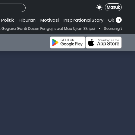
Masuk
Politik
Hiburan
Motivasi
Inspirational
.
Story
Olahraga
•
en Penguji saat Mau Ujian Skripsi
Seorang Wanita Meninggal Usai K