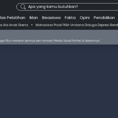
Apa yang kamu butuhkan?
las Pelatihan
Iklan
Beasiswa
Fakta
Opini
Pendidikan
•
Mahasiswi Prodi FKM-Undana Diduga Depresi Berat Gegara Ganti Dos
ai fitur menarik lainnya dan nikmati Media Sosial forHat di dalamnya!