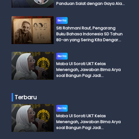
Panduan Salat dengan Gaya Ala
Anak Skena
Berita
Siti Rahmani Rauf, Pengarang
Buku Bahasa Indonesia SD Tahun
80-an yang Sering Kita Dengar
dengan Ini Budi, Ini Bapak Budi, Ini
Adik Budi
Berita
Maba UI Soroti UKT Kelas
Menengah, Jawaban Bima Arya
soal Bangun Pagi Jadi
Perdebatan
Terbaru
Berita
Maba UI Soroti UKT Kelas
Menengah, Jawaban Bima Arya
soal Bangun Pagi Jadi
Perdebatan