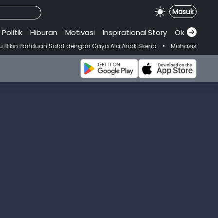
Masuk
Politik
Hiburan
Motivasi
Inspirational
.
Story
Olahraga
•
an Salat dengan Gaya Ala Anak Skena
Mahasiswi Prodi FKM-Undana D