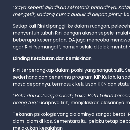
“
Saya seperti dijadikan sekretaris pribadinya. Kal
mengetik, kadang cuma duduk di depan pintu,
” k
Setiap kali Rini dipanggil ke dalam ruangan, pelec
menyentuh tubuh Rini dengan alasan sepele, mulai 
beberapa kesempatan, DA juga mencoba menawarka
agar Rini “semangat”, namun selalu ditolak menta
Dinding Ketakutan dan Kemiskinan
Rini terperangkap dalam posisi yang sangat sulit. 
sederhana dan penerima program
KIP Kuliah
, ia 
masa depannya, termasuk kelulusan KKN dan statu
“
Beta dari keluarga susah, kaka. Beta kuliah kare
orang tua,
” ucapnya lirih, menjelaskan alasannya 
Tekanan psikologis yang dialaminya sangat berat. R
diam-diam di kos. Sementara itu, pelaku tetap beba
melakukan kesalahan.