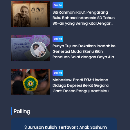
Berita
Siti Rahmani Rauf, Pengarang
Buku Bahasa Indonesia SD Tahun
80-an yang Sering Kita Dengar
dengan Ini Budi, Ini Bapak Budi, Ini
Adik Budi
Berita
Punya Tujuan Dekatkan Ibadah ke
Generasi Muda Skenu Bikin
Panduan Salat dengan Gaya Ala
Anak Skena
Berita
Mahasiswi Prodi FKM-Undana
Diduga Depresi Berat Gegara
Ganti Dosen Penguji saat Mau
Ujian Skripsi
Polling
3 Jurusan Kuliah Terfavorit Anak Soshum