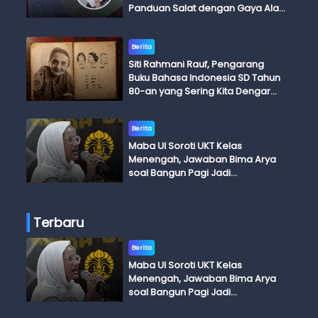
Panduan Salat dengan Gaya Ala
Anak Skena
Berita
Siti Rahmani Rauf, Pengarang
Buku Bahasa Indonesia SD Tahun
80-an yang Sering Kita Dengar
dengan Ini Budi, Ini Bapak Budi, Ini
Adik Budi
Berita
Maba UI Soroti UKT Kelas
Menengah, Jawaban Bima Arya
soal Bangun Pagi Jadi
Perdebatan
Terbaru
Berita
Maba UI Soroti UKT Kelas
Menengah, Jawaban Bima Arya
soal Bangun Pagi Jadi
Perdebatan