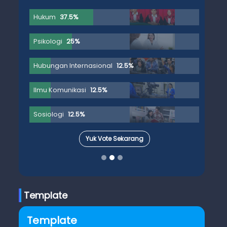
Hukum
37.5%
Psikologi
25%
Hubungan Internasional
12.5%
Ilmu Komunikasi
12.5%
Sosiologi
12.5%
Yuk Vote Sekarang
Template
Template