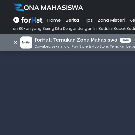
Home
Berita
Tips
Zona Misteri
Ke
ang Sering Kita Dengar dengan Ini Budi, Ini Bapak Budi, Ini Adik Budi
forHat: Temukan Zona Mahasiswa
×
Baru
Download sekarang di Play Store & App Store. Temukan berbag