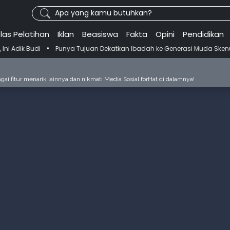
Apa yang kamu butuhkan?
las Pelatihan
Iklan
Beasiswa
Fakta
Opini
Pendidikan
•
Punya Tujuan Dekatkan Ibadah ke Generasi Muda Skenu Bikin Pandu
ai fitur menarik lainnya dan nikmati Media Sosial forHat di dalamnya!