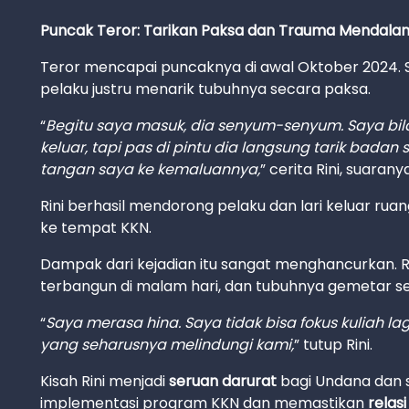
Puncak Teror: Tarikan Paksa dan Trauma Mendala
Teror mencapai puncaknya di awal Oktober 2024. S
pelaku justru menarik tubuhnya secara paksa.
“
Begitu saya masuk, dia senyum-senyum. Saya bi
keluar, tapi pas di pintu dia langsung tarik bad
tangan saya ke kemaluannya,
” cerita Rini, suarany
Rini berhasil mendorong pelaku dan lari keluar ruanga
ke tempat KKN.
Dampak dari kejadian itu sangat menghancurkan. Ri
terbangun di malam hari, dan tubuhnya gemetar set
“
Saya merasa hina. Saya tidak bisa fokus kuliah lag
yang seharusnya melindungi kami,
” tutup Rini.
Kisah Rini menjadi
seruan darurat
bagi Undana dan s
implementasi program KKN dan memastikan
relas