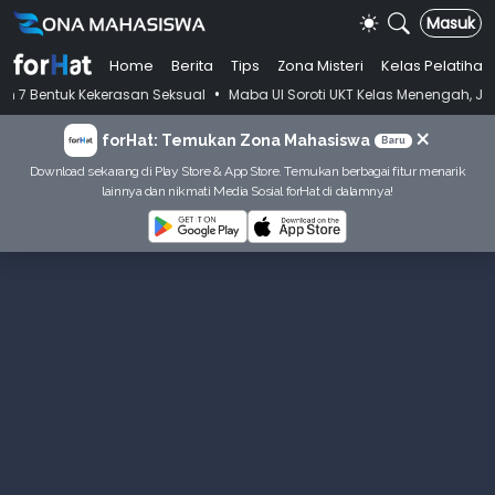
Masuk
Home
Berita
Tips
Zona Misteri
Kelas Pelatihan
•
rasan Seksual
Maba UI Soroti UKT Kelas Menengah, Jawaban Bima Ary
×
forHat: Temukan Zona Mahasiswa
Baru
Download sekarang di Play Store & App Store. Temukan berbagai fitur menarik
lainnya dan nikmati Media Sosial forHat di dalamnya!