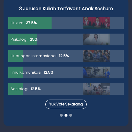
nak Soshum
3 Jurusan Kuliah yang Paling Mudah 
Hukum
33.33%
Tata Boga
33.33%
Bahasa Dan Sastra
16.67%
Ilmu Perpustakaan
16.67%
Agribisnis
0%
Yuk Vote Sekarang