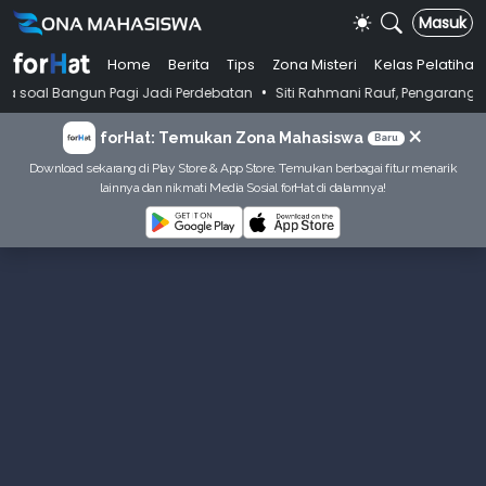
Masuk
Home
Berita
Tips
Zona Misteri
Kelas Pelatihan
•
un Pagi Jadi Perdebatan
Siti Rahmani Rauf, Pengarang Buku Bahasa In
×
forHat: Temukan Zona Mahasiswa
Baru
Download sekarang di Play Store & App Store. Temukan berbagai fitur menarik
lainnya dan nikmati Media Sosial forHat di dalamnya!