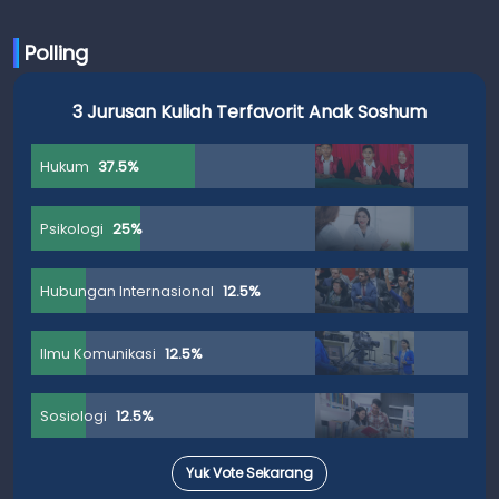
Budi
Polling
3 Jurusan Kuliah Terfavorit Anak Soshum
Hukum
37.5%
Psikologi
25%
Hubungan Internasional
12.5%
Ilmu Komunikasi
12.5%
Sosiologi
12.5%
Yuk Vote Sekarang