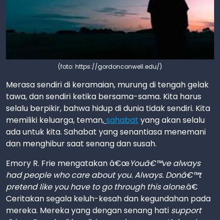
(foto: https://gordonconwell.edu/)
Merasa sendiri di keramaian, murung di tengah gelak
tawa, dan sendiri ketika bersama-sama. Kita harus
selalu berpikir, bahwa hidup di dunia tidak sendiri. Kita
memiliki keluarga, teman,
sahabat
yang akan selalu
ada untuk kita. Sahabat yang senantiasa menemani
dan menghibur saat senang dan susah.
Emory R. Frie mengatakan â€œ
Youâ€™ve always
had people who care about you. Always. Donâ€™t
pretend like you have to go through this alone
.â€
Ceritakan segala keluh-kesah dan kegundahan pada
mereka. Mereka yang dengan senang hati
support